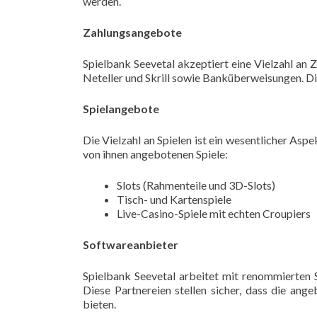
werden.
Zahlungsangebote
Spielbank Seevetal akzeptiert eine Vielzahl an 
Neteller und Skrill sowie Banküberweisungen. D
Spielangebote
Die Vielzahl an Spielen ist ein wesentlicher As
von ihnen angebotenen Spiele:
Slots (Rahmenteile und 3D-Slots)
Tisch- und Kartenspiele
Live-Casino-Spiele mit echten Croupiers
Softwareanbieter
Spielbank Seevetal arbeitet mit renommierten
Diese Partnereien stellen sicher, dass die ang
bieten.