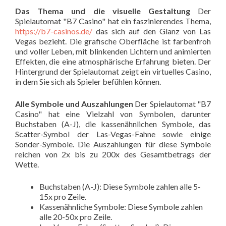
Das Thema und die visuelle Gestaltung
Der
Spielautomat "B7 Casino" hat ein faszinierendes Thema,
https://b7-casinos.de/
das sich auf den Glanz von Las
Vegas bezieht. Die grafische Oberfläche ist farbenfroh
und voller Leben, mit blinkenden Lichtern und animierten
Effekten, die eine atmosphärische Erfahrung bieten. Der
Hintergrund der Spielautomat zeigt ein virtuelles Casino,
in dem Sie sich als Spieler befühlen können.
Alle Symbole und Auszahlungen
Der Spielautomat "B7
Casino" hat eine Vielzahl von Symbolen, darunter
Buchstaben (A-J), die kassenähnlichen Symbole, das
Scatter-Symbol der Las-Vegas-Fahne sowie einige
Sonder-Symbole. Die Auszahlungen für diese Symbole
reichen von 2x bis zu 200x des Gesamtbetrags der
Wette.
Buchstaben (A-J): Diese Symbole zahlen alle 5-
15x pro Zeile.
Kassenähnliche Symbole: Diese Symbole zahlen
alle 20-50x pro Zeile.