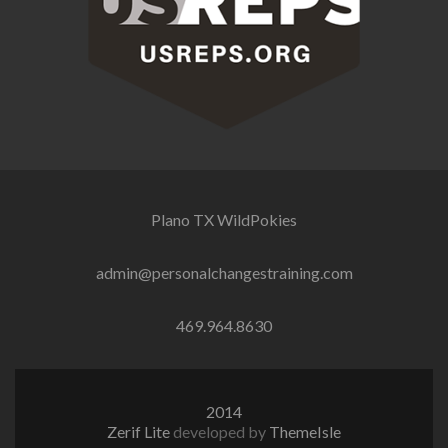
Plano TX
WildPokies
admin@personalchangestraining.com
469.964.8630
2014
Zerif Lite
developed by
ThemeIsle