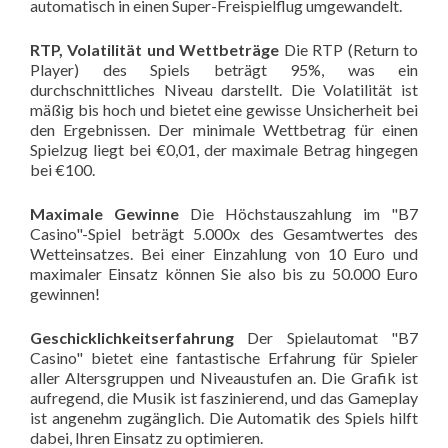
automatisch in einen Super-Freispielflug umgewandelt.
RTP, Volatilität und Wettbeträge
Die RTP (Return to
Player) des Spiels beträgt 95%, was ein
durchschnittliches Niveau darstellt. Die Volatilität ist
mäßig bis hoch und bietet eine gewisse Unsicherheit bei
den Ergebnissen. Der minimale Wettbetrag für einen
Spielzug liegt bei €0,01, der maximale Betrag hingegen
bei €100.
Maximale Gewinne
Die Höchstauszahlung im "B7
Casino"-Spiel beträgt 5.000x des Gesamtwertes des
Wetteinsatzes. Bei einer Einzahlung von 10 Euro und
maximaler Einsatz können Sie also bis zu 50.000 Euro
gewinnen!
Geschicklichkeitserfahrung
Der Spielautomat "B7
Casino" bietet eine fantastische Erfahrung für Spieler
aller Altersgruppen und Niveaustufen an. Die Grafik ist
aufregend, die Musik ist faszinierend, und das Gameplay
ist angenehm zugänglich. Die Automatik des Spiels hilft
dabei, Ihren Einsatz zu optimieren.