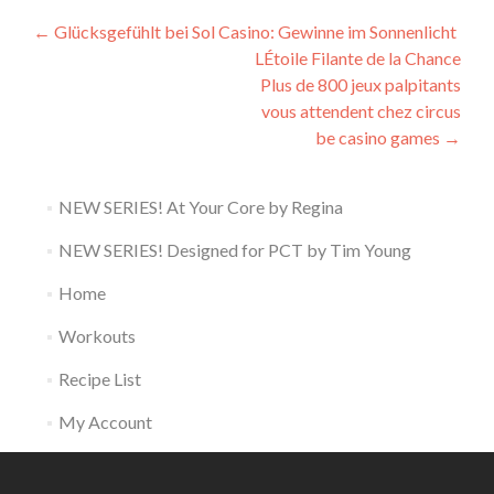
Post
←
Glücksgefühlt bei Sol Casino: Gewinne im Sonnenlicht
LÉtoile Filante de la Chance
navigation
Plus de 800 jeux palpitants
vous attendent chez circus
be casino games
→
NEW SERIES! At Your Core by Regina
NEW SERIES! Designed for PCT by Tim Young
Home
Workouts
Recipe List
My Account