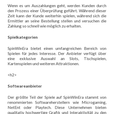
Wenn es um Auszahlungen geht, werden Kunden durch
den Prozess einer Überprüfung geführt. Während dieser
Zeit kann der Kunde weiterhin spielen, während sich die
Ermittler an seine Bestellung stellen und versuchen die
Zahlung so schnell wie möglich zu erhalten.
Spielkategorien
SpinWinEra bietet einen umfangreichen Bereich von
Spielen für jedes Interesse. Der Anbieter verfügt über
eine exklusive Auswahl an Slots, Tischspielen,
Kartenspielen und weiteren Attraktionen.
<h2>
Softwareanbieter
Der größte Teil der Spiele auf SpinWinEra stammt von
renommierten Softwareherstellern wie Microgaming,
NetEnt oder Playtech. Diese Unternehmen bieten
qualitativ hochwertige Grafik und Interaktivität zu den