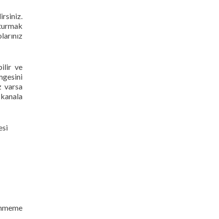
rsiniz.
şturmak
larınız
ilir ve
mgesini
z varsa
 kanala
esi
ğenmeme