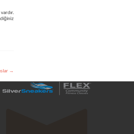
vardır.
diğiniz
uslar
→