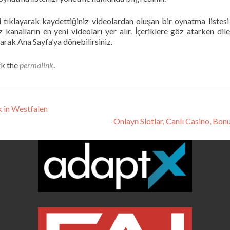
tıklayarak kaydettiğiniz videolardan oluşan bir oynatma listesi 
analların en yeni videoları yer alır. İçeriklere göz atarken dile
rak Ana Sayfa’ya dönebilirsiniz.
k the
permalink
.
 in Westfalen
Onlayn Slotlar, Canlı Casino, Bon