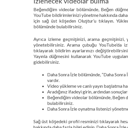
İzlenecek videolar bulma
Beğendiğim videolar bölümünde, Beğen düğmesini
YouTube bildirimlerinizi yönetme hakkında daha f
için sağ üst köşeden Oluştur’u tıklayın. Yükled
bölümünde bulabilirsiniz.
Ayrıca izleme geçmişinizi, arama geçmişinizi, 
yönetebilirsiniz. Arama çubuğu YouTube’da izl
tıklayarak bildirim ayarlarınızı değiştirebilirs
Yayınla düğmesini kullanarak YouTube uygulaman
gidebilirsiniz.
Daha Sonra İzle bölümünde, “Daha Sonra İz
vardır.
Video yükleme ve canlı yayın başlatma hak
Aradığınız ifadeyi girin, ardından sonuçlar
Beğendiğim videolar bölümünde, Beğen düğ
bulabilirsiniz.
Daha Sonra İzle oynatma listenizi yönetme
Sağ üst köşedeki profil resminizi tıklayarak he
hakkında daha fazla bilgi edinin. Daha Sonra İzle