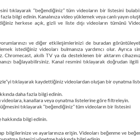
 tıklayarak “beğendiğiniz” tüm videoların bir listesini bulabili
azla bilgi edinin. Kanalınıza video yüklemek veya canlı yayın olu
iğiniz herkese açık, gizli ve liste dışı videoların tümünü Video
yorumlarınızı ve diğer etkileşimlerinizi de buradan görüntüleyeb
emek istediğiniz videoları bulmanıza yardımcı olur. Ayrıca si
iniz. Chromecast, akıllı TV ya da desteklenen bir aktarım cihazını
ızı bağlayabilirsiniz. Kanal resmini tıklayarak doğrudan ilgili
le”yi tıklayarak kaydettiğiniz videolardan oluşan bir oynatma list
kında daha fazla bilgi edinin.
ı videolara, kanallara veya oynatma listelerine göre filtreleyin.
mesini tıklayarak “beğendiğiniz” tüm videoların bir listesini
 hakkında bilgi edinin.
sap bilgilerinize ve ayarlarınıza erişin. Videoları beğenme ve be
 oynatma listenizi yönetme hakkında bilgi edinin.