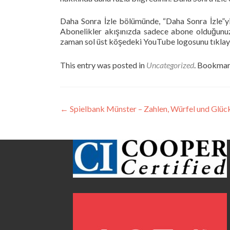
Daha Sonra İzle bölümünde, “Daha Sonra İzle”yi 
Abonelikler akışınızda sadece abone olduğunuz k
zaman sol üst köşedeki YouTube logosunu tıklaya
This entry was posted in
Uncategorized
. Bookmar
Post
←
Spielbank Münster – Zahlen, Würfel und Glück
navigation