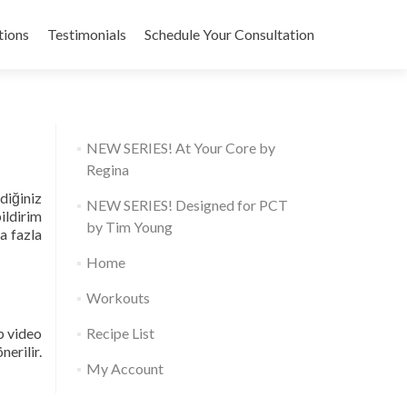
tions
Testimonials
Schedule Your Consultation
NEW SERIES! At Your Core by
Regina
diğiniz
NEW SERIES! Designed for PCT
ildirim
by Tim Young
a fazla
Home
Workouts
ıp video
Recipe List
erilir.
My Account