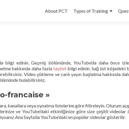
Skip
to
About PCT
Types of Training
Ques
content
a bilgi edinin. Geçmiş bölümünde, YouTube’da daha önce izle
 yönetme hakkında daha fazla
taybet
bilgi edinin. Sağ üst köşedeki b
 görebilirsiniz. Video yükleme ve canlı yayın başlatma hakkında dah
bölümünde bulabilirsiniz.
o-francaise »
lara, kanallara veya oynatma listelerine göre filtreleyin. Oturum aç
inize ve YouTube’daki etkinliğinize göre size çeşitli videolar ön
sanız Ana Sayfa’da YouTube’daki en popüler videolar gösterilir.