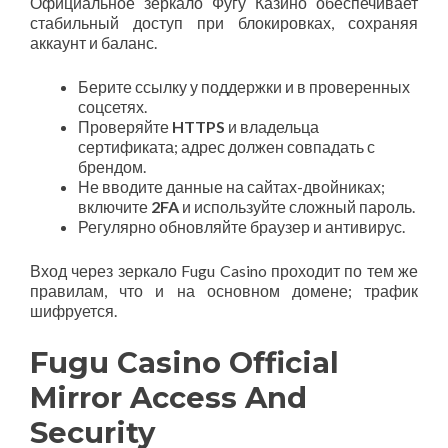
Официальное зеркало Фугу Казино обеспечивает
стабильный доступ при блокировках, сохраняя
аккаунт и баланс.
Берите ссылку у поддержки и в проверенных
соцсетях.
Проверяйте
HTTPS
и владельца
сертификата; адрес должен совпадать с
брендом.
Не вводите данные на сайтах-двойниках;
включите
2FA
и используйте сложный пароль.
Регулярно обновляйте браузер и антивирус.
Вход через зеркало Fugu Casino проходит по тем же
правилам, что и на основном домене; трафик
шифруется.
Fugu Casino Official
Mirror Access And
Security