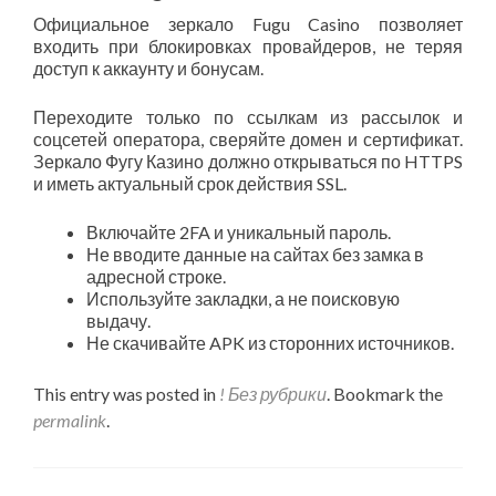
Официальное зеркало Fugu Casino позволяет
входить при блокировках провайдеров, не теряя
доступ к аккаунту и бонусам.
Переходите только по ссылкам из рассылок и
соцсетей оператора, сверяйте домен и сертификат.
Зеркало Фугу Казино должно открываться по HTTPS
и иметь актуальный срок действия SSL.
Включайте 2FA и уникальный пароль.
Не вводите данные на сайтах без замка в
адресной строке.
Используйте закладки, а не поисковую
выдачу.
Не скачивайте APK из сторонних источников.
This entry was posted in
! Без рубрики
. Bookmark the
permalink
.