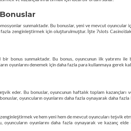
i Bonuslar
romosyonlar sunmaktadır. Bu bonuslar, yeni ve mevcut oyuncular iç
fazla zenginleştirmek için oluşturulmuştur. İşte 7slots Casino’daki
 bir bonus sunmaktadır. Bu bonus, oyuncunun ilk yatırımı ile b
uların oyunlarını denemek için daha fazla para kullanmaya gerek k
 teşvik eder. Bu bonuslar, oyuncunun haftalık toplam kazançları v
k bonuslar, oyuncuların oyunlarını daha fazla oynayarak daha fazla
 zenginleştirmek ve hem yeni hem de mevcut oyuncuları teşvik etm
u, oyuncuların oyunlarını daha fazla oynayarak ve kazanç elde