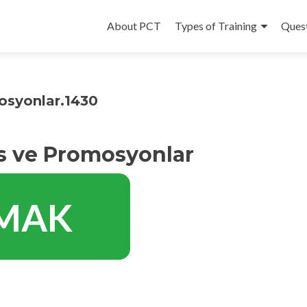
Skip
to
About PCT
Types of Training
Ques
content
osyonlar.1430
us ve Promosyonlar
MAK