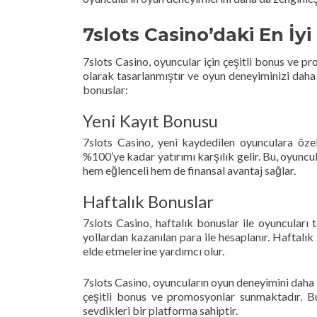
7slots Casino’daki En İy
7slots Casino, oyuncular için çeşitli bonus ve p
olarak tasarlanmıştır ve oyun deneyiminizi daha 
bonuslar:
Yeni Kayıt Bonusu
7slots Casino, yeni kaydedilen oyunculara özel
%100’ye kadar yatırımı karşılık gelir. Bu, oyunc
hem eğlenceli hem de finansal avantaj sağlar.
Haftalık Bonuslar
7slots Casino, haftalık bonuslar ile oyuncuları
yollardan kazanılan para ile hesaplanır. Haftalı
elde etmelerine yardımcı olur.
7slots Casino, oyuncuların oyun deneyimini daha
çeşitli bonus ve promosyonlar sunmaktadır. B
sevdikleri bir platforma sahiptir.