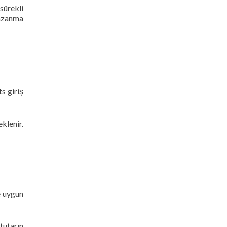
sürekli
kazanma
s giriş
klenir.
e uygun
tutarın