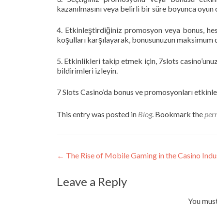
kazanılmasını veya belirli bir süre boyunca oyu
4. Etkinleştirdiğiniz promosyon veya bonus, hesa
koşulları karşılayarak, bonusunuzun maksimum de
5. Etkinlikleri takip etmek için, 7slots casino’
bildirimleri izleyin.
7 Slots Casino’da bonus ve promosyonları etkinleşt
This entry was posted in
Blog
. Bookmark the
per
Post
←
The Rise of Mobile Gaming in the Casino Indu
navigation
Leave a Reply
You mus