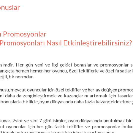
onuslar
an Promosyonlar
Promosyonları Nasıl Etkinleştirebilirsiniz?
simdir. Her gün yeni ve ilgi çekici bonuslar ve promosyonlar 
angıçta hemen hemen her oyuncu, özel tekliflerle ve özel fırsatlarl
eğil, bir normdur.
nusu, mevcut oyuncular için özel teklifler ve her ay değişen promo
ni daha da zenginleştirmek ve kazançlarını artırmak için tasarlan
kici bonuslarla birlikte, oyun dünyasında daha fazla kazanç elde etme
sunar. 7slot ve slot 7 gibi isimler, oyun dünyasında unutulmaz bir
cut oyuncular için her gün farklı teklifler ve promosyonlar bulun
irmek ve kazançlarını artırmak için ideal bir ortam sunar.