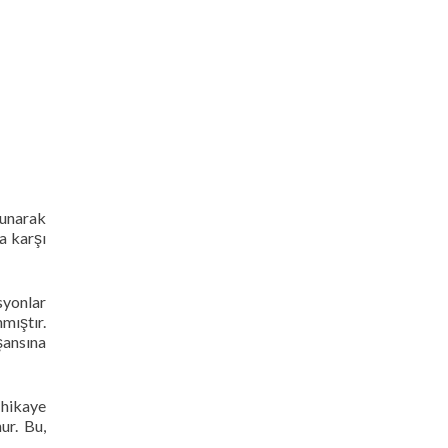
sunarak
a karşı
syonlar
mıştır.
 şansına
 hikaye
ur. Bu,