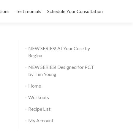
tions
Testimonials
Schedule Your Consultation
NEW SERIES! At Your Core by
Regina
NEW SERIES! Designed for PCT
by Tim Young
Home
Workouts
Recipe List
My Account