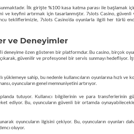
r sunmaktadır. İlk girişte %100 kasa katma parası ile başlamak içi
ni ve keyfini artırmak için tasarlanmıştır. 7slots Casino, güvenli v
u tekliflerimizle, 7slots Casino’da oyunlarla ilgili her türlü end
er ve Deneyimler
yifli deneyime özen gösteren bir platformdur. Bu casino, birçok oy
karak, güvenilir ve profesyonel bir servis sunmayı hedefliyor. İş
lı yüklemeye sahip, bu nedenle kullanıcıların oyunlarına hızlı ve ko
rmansı, oyuncuların genel memnuniyetini artırıyor.
anda tutuyor. Kullanıcı bilgilerinin ve para transferlerinin gü
ket ediyor. Bu, oyuncuların güvenli bir ortamda oynayabilecekle
narak oyuncuların ilgisini çekiyor. Bu, oyuncuların oyunları dah
dımcı oluyor.