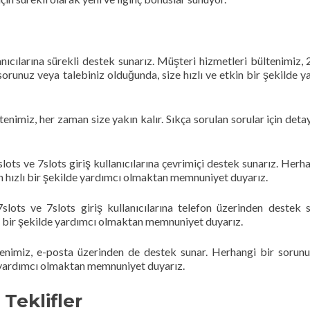
lanıcılarına sürekli destek sunarız. Müşteri hizmetleri bültenimiz, 
orunuz veya talebiniz olduğunda, size hızlı ve etkin bir şekilde y
enimiz, her zaman size yakın kalır. Sıkça sorulan sorular için detayl
slots ve 7slots giriş kullanıcılarına çevrimiçi destek sunarız. Herha
n hızlı bir şekilde yardımcı olmaktan memnuniyet duyarız.
slots ve 7slots giriş kullanıcılarına telefon üzerinden destek s
ı bir şekilde yardımcı olmaktan memnuniyet duyarız.
tenimiz, e-posta üzerinden de destek sunar. Herhangi bir sorun
de yardımcı olmaktan memnuniyet duyarız.
Teklifler