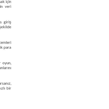
ak için
in veri
s giriş
şekilde
stemleri
ik para
r oyun,
nlarını
rsanız,
zlı bir