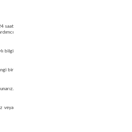
24 saat
ardımcı
ı bilgi
ngi bir
unarız.
uz veya