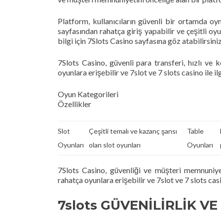
Platform, kullanıcıların güvenli bir ortamda oyn
sayfasından rahatça giriş yapabilir ve çeşitli oyun
bilgi için 7Slots Casino sayfasına göz atabilirsiniz
7Slots Casino, güvenli para transferi, hızlı ve k
oyunlara erişebilir ve 7slot ve 7 slots casino ile ilg
Oyun Kategorileri
Özellikler
Slot
Çeşitli temalı ve kazanç şansı
Table
Oyunları
olan slot oyunları
Oyunları
7Slots Casino, güvenliği ve müşteri memnuniyet
rahatça oyunlara erişebilir ve 7slot ve 7 slots casin
7slots GÜVENİLİRLİK V