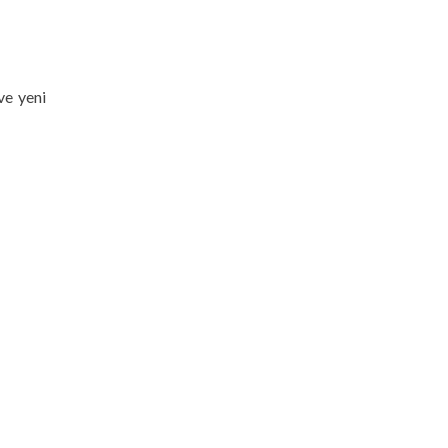
ve yeni