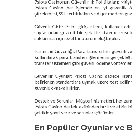
7slots Casino’nun Güvenilirlik Politikaları: Müş
7slots Casino, her işlemde en iyi güvenlik ön
şifrelemesi, SSL sertifikaları ve diğer modern güv
Güvenli Giriş: 7slot giriş işlemi, kullanıcı adı
sayfasından güvenli bir şekilde sisteme erişebi
saklanması için özel bir oturum oluşturulur.
Paranızın Güvenliği: Para transferleri, güvenli ve
kullanılarak para transferi işlemlerini gerçekleş
transfer sistemleri gibi güvenli ödeme yöntemlerin
Güvenilir Oyunlar: 7slots Casino, sadece lisan
belirlenen standartlara uymak üzere test edilir 
güvenle oynayabilirler.
Destek ve Sorunlar: Müşteri hizmetleri, her zam
7slots Casino destek ekibinden hızlı ve etkin bir
şekilde yanıt verir ve sorunları çözümler.
En Popüler Oyunlar ve 