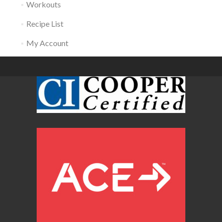
Workouts
Recipe List
My Account