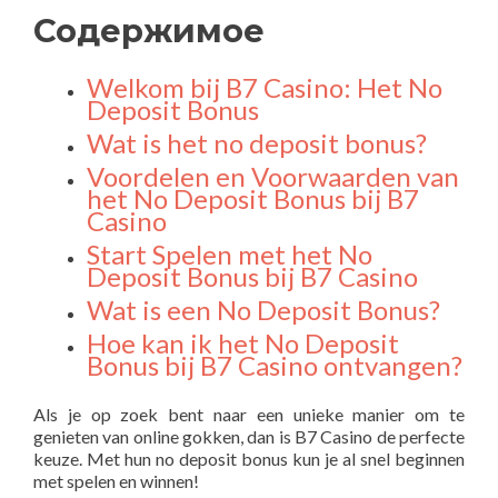
Содержимое
Welkom bij B7 Casino: Het No
Deposit Bonus
Wat is het no deposit bonus?
Voordelen en Voorwaarden van
het No Deposit Bonus bij B7
Casino
Start Spelen met het No
Deposit Bonus bij B7 Casino
Wat is een No Deposit Bonus?
Hoe kan ik het No Deposit
Bonus bij B7 Casino ontvangen?
Als je op zoek bent naar een unieke manier om te
genieten van online gokken, dan is B7 Casino de perfecte
keuze. Met hun no deposit bonus kun je al snel beginnen
met spelen en winnen!