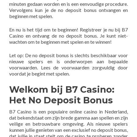
minuten gedaan worden en is een eenvoudige procedure.
Vervolgens kun je de no deposit bonus ontvangen en
beginnen met spelen.
En nu is het tijd om te beginnen! Registreer je nu bij B7
Casino en ontvang de no deposit bonus. Je kunt niet-
wachten om te beginnen met spelen en te winnen!
Let op: De no deposit bonus is slechts beschikbaar voor
nieuwe spelers en is onderworpen aan bepaalde
voorwaarden. Lees de voorwaarden zorgvuldig door
voordat je begint met spelen.
Welkom bij B7 Casino:
Het No Deposit Bonus
B7 Casino is een populaire online casino in Nederland,
dat bekendstaat om zijn brede gamma aan spellen en zijn
veilige en betrouwbare omgeving. Als nieuwe spelers
kunnen jullie genieten van een exclusief no deposit bonus,
dat jullie in staat stelt om de casino te proberen zonder