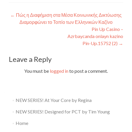
Post
←
Πώς η Διαφήμιση στα Μέσα Κοινωνικής Δικτύωσης
Διαμορφώνει το Τοπίο των Ελληνικών Καζίνο
navigation
Pin Up Casino –
Azrbaycanda onlayn kazino
Pin-Up.15752 (2)
→
Leave a Reply
You must be
logged in
to post a comment.
NEW SERIES! At Your Core by Regina
NEW SERIES! Designed for PCT by Tim Young
Home