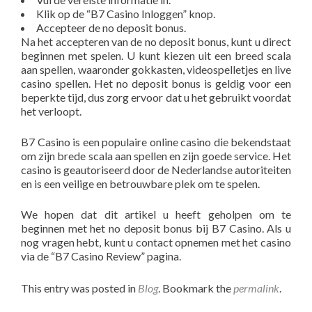
Klik op de “B7 Casino Inloggen” knop.
Accepteer de no deposit bonus.
Na het accepteren van de no deposit bonus, kunt u direct
beginnen met spelen. U kunt kiezen uit een breed scala
aan spellen, waaronder gokkasten, videospelletjes en live
casino spellen. Het no deposit bonus is geldig voor een
beperkte tijd, dus zorg ervoor dat u het gebruikt voordat
het verloopt.
B7 Casino is een populaire online casino die bekendstaat
om zijn brede scala aan spellen en zijn goede service. Het
casino is geautoriseerd door de Nederlandse autoriteiten
en is een veilige en betrouwbare plek om te spelen.
We hopen dat dit artikel u heeft geholpen om te
beginnen met het no deposit bonus bij B7 Casino. Als u
nog vragen hebt, kunt u contact opnemen met het casino
via de “B7 Casino Review” pagina.
This entry was posted in
Blog
. Bookmark the
permalink
.