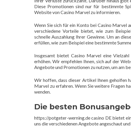
Ihrer Verluste zurückzahlt. Darüber hinaus gibt 
Diese Promotionen sind nur für bestimmte Spie
Website von Casino Marvel zu informieren.
Wenn Sie sich für ein Konto bei Casino Marvel 
verschiedene Vorteile bietet, wie zum Beispie
schnelle Auszahlung Ihrer Gewinne. Um an die
erfüllen, wie zum Beispiel eine bestimmte Summe
Insgesamt bietet Casino Marvel eine Vielzahl
erhöhen. Wir empfehlen Ihnen, sich auf der Web
Angebote und Promotionen zu nutzen, um am best
Wir hoffen, dass dieser Artikel Ihnen geholfen
Marvel zu erfahren. Wenn Sie weitere Fragen ha
wenden.
Die besten Bonusangeb
https://potgeter-werning.de casino DE bietet 
uns die verschiedenen Angebote angeschaut und d