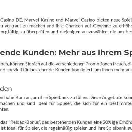
asino DE, Marvel Kasino und Marvel Casino bieten neue Spiel
zu vertraut zu machen und ihre Chancen auf Gewinne zu erhöh
orgfältig zu überprüfen und diejenigen auszuwählen, die am be
ende Kunden: Mehr aus Ihrem Sp
ben, können Sie sich auf die verschiedenen Promotionen freuen, di
ind speziell für bestehende Kunden konzipiert, um Ihnen mehr au
nden
 hohe Boni an, um ihre Spielbank zu füllen. Diese Angebote kön
chen und sind ideal für Spieler, die sich für ein bestimmte
hten.
ist das “Reload-Bonus”, das bestehenden Kunden eine 50%ige Erhöh
st ideal für Spieler, die regelmäßig spielen und ihre Spielbank au