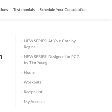
tions
Testimonials
Schedule Your Consultation
NEW SERIES! At Your Core by
Regina
n
NEW SERIES! Designed for PCT
by Tim Young
Home
Workouts
Recipe List
My Account