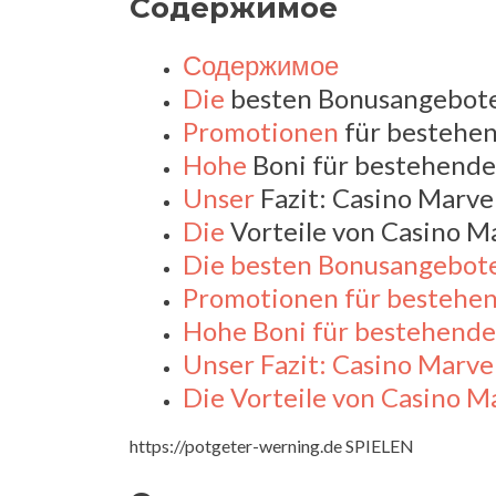
Содержимое
Содержимое
Die
besten Bonusangebot
Promotionen
für bestehen
Hohe
Boni für bestehend
Unser
Fazit: Casino Marvel
Die
Vorteile von Casino M
Die besten Bonusangebot
Promotionen für bestehen
Hohe Boni für bestehend
Unser Fazit: Casino Marvel
Die Vorteile von Casino M
https://potgeter-werning.de SPIELEN