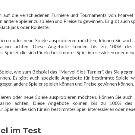
 auf die verschiedenen Turniere und Tournaments von Marvel 
n andere Spieler zu spielen und Preise zu gewinnen. Es gibt auch sp
Blackjack oder Roulette.
sieren oder neue Spiele ausprobieren möchten, können Sie auch 
Casino achten. Diese Angebote können bis zu 100% des 
 Spieler, die sich für ein bestimmtes Spiel interessieren oder neue
piele, wie zum Beispiel das “Marvel-Slot-Turnier”, das Sie gegen
önnen. Es gibt auch spezielle Angebote für bestimmte Spiele, 
e gegen andere Spieler spielen können und Preise gewinnen können.
sieren oder neue Spiele ausprobieren möchten, können Sie auch 
Casino achten. Diese Angebote können bis zu 100% des 
 Spieler, die sich für ein bestimmtes Spiel interessieren oder neue
el im Test