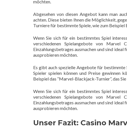
möchten.
Abgesehen von diesen Angebot kann man auch
achten. Diese bieten Ihnen die Möglichkeit, gege
Turniere für bestimmte Spiele, wie zum Beispiel 
Wenn Sie sich für ein bestimmtes Spiel interes
verschiedenen Spielangebote von Marvel 
Einzahlungsbetrages ausmachen und sind ideal für
ausprobieren möchten.
Es gibt auch spezielle Angebote für bestimmte S
Spieler spielen können und Preise gewinnen k
Beispiel das “Marvel-Blackjack-Turnier”, das Si
Wenn Sie sich für ein bestimmtes Spiel interes
verschiedenen Spielangebote von Marvel 
Einzahlungsbetrages ausmachen und sind ideal für
ausprobieren möchten.
Unser Fazit: Casino Marv