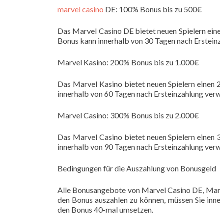
marvel casino
DE: 100% Bonus bis zu 500€
Das Marvel Casino DE bietet neuen Spielern ein
Bonus kann innerhalb von 30 Tagen nach Erstei
Marvel Kasino: 200% Bonus bis zu 1.000€
Das Marvel Kasino bietet neuen Spielern einen 
innerhalb von 60 Tagen nach Ersteinzahlung ver
Marvel Casino: 300% Bonus bis zu 2.000€
Das Marvel Casino bietet neuen Spielern einen 
innerhalb von 90 Tagen nach Ersteinzahlung ver
Bedingungen für die Auszahlung von Bonusgeld
Alle Bonusangebote von Marvel Casino DE, Mar
den Bonus auszahlen zu können, müssen Sie inn
den Bonus 40-mal umsetzen.