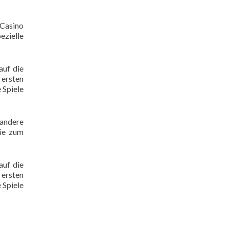
Casino
ezielle
auf die
ersten
 Spiele
 andere
wie zum
auf die
ersten
 Spiele