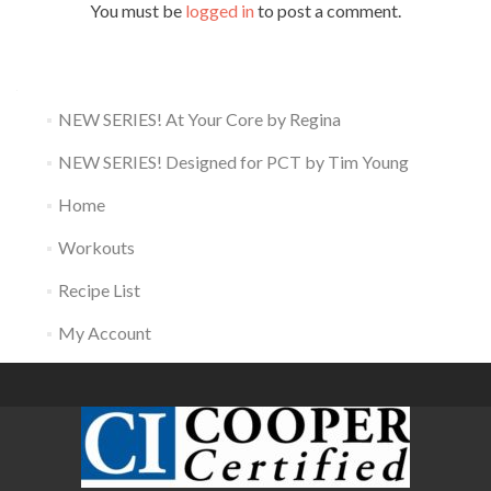
You must be
logged in
to post a comment.
NEW SERIES! At Your Core by Regina
NEW SERIES! Designed for PCT by Tim Young
Home
Workouts
Recipe List
My Account