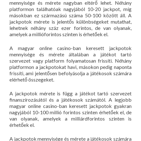
mennyisége és mérete nagyban eltérő lehet. Néhány
platformon találhatóak nagyjából 10-20 jackpot, míg
másokban ez származású száma 50-100 között áll. A
jackpotok mérete is jelentős különbségeket mutathat,
lehetnek néhány száz ezer forintos, de van olyanak,
amelyek a millióforintos szinten is érhetőek el.
A magyar online casino-ban keresett jackpotok
mennyisége és mérete általában a játékot tartó
szervezet vagy platform folyamatosan frissíti. Néhány
platformon a jackpotokat havi, másokon pedig naponta
frissíti, ami jelentősen befolyásolja a játékosok számára
elérhető összegeket.
A jackpotok mérete is függ a játékot tartó szervezet
finanszírozásától és a játékosok számától. A legjobb
magyar online casino-ban keresett jackpotok gyakran
nagyjából 10-100 millió forintos szinten érhetőek el, de
van olyanak, amelyek a milliárdforintos szinten is
érhetőek el.
A jackpotok mennyisége és mérete a játékosok számára