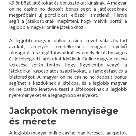
különböző játékokat és bonusztokat kínálnak. A magyar
online casino no deposit bonus segít a játékosoknak
megpróbálni új portálokat, először ismétlenül, illetve
segít a játékosoknak megérteni, hogy melyik portál a
legjobb a magyar online játékokhoz.
A legjobb magyar online casino közül választhatod
azokat, amelyek rendelkeznek magyar nyelvű
támogatású szolgáltatásokkal, és amelyek biztonságos
és jól elvégzett játékokat kínálnak. Online magyar casino
keresése során fontos, hogy figyelembe vegyél a
játékokkal kapcsolatos szabályokat, a támogatást és a
biztonságot. A magyar online casino no deposit bonus
segíthet a kezdőknek a játékba, és a legjobb magyar
online casino lehetővé teszi a játékosoknak a legjobb
nyereményeket és a legnagyobb esélyeket.
Jackpotok mennyisége
és mérete
A legjobb magyar online casino-ban keresett jackpotok