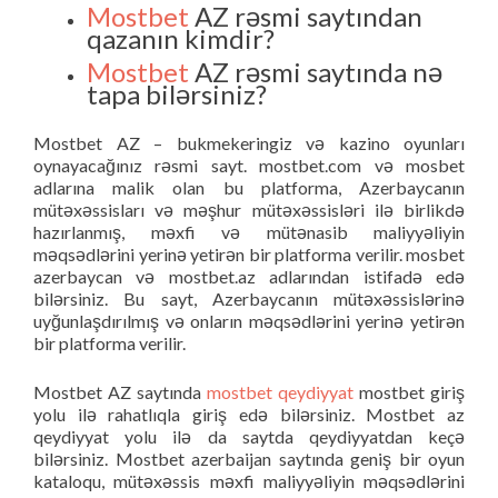
Mostbet
AZ rəsmi saytından
qazanın kimdir?
Mostbet
AZ rəsmi saytında nə
tapa bilərsiniz?
Mostbet AZ – bukmekeringiz və kazino oyunları
oynayacağınız rəsmi sayt. mostbet.com və mosbet
adlarına malik olan bu platforma, Azerbaycanın
mütəxəssisları və məşhur mütəxəssisləri ilə birlikdə
hazırlanmış, məxfi və mütənasib maliyyəliyin
məqsədlərini yerinə yetirən bir platforma verilir. mosbet
azerbaycan və mostbet.az adlarından istifadə edə
bilərsiniz. Bu sayt, Azerbaycanın mütəxəssislərinə
uyğunlaşdırılmış və onların məqsədlərini yerinə yetirən
bir platforma verilir.
Mostbet AZ saytında
mostbet qeydiyyat
mostbet giriş
yolu ilə rahatlıqla giriş edə bilərsiniz. Mostbet az
qeydiyyat yolu ilə da saytda qeydiyyatdan keçə
bilərsiniz. Mostbet azerbaijan saytında geniş bir oyun
kataloqu, mütəxəssis məxfi maliyyəliyin məqsədlərini