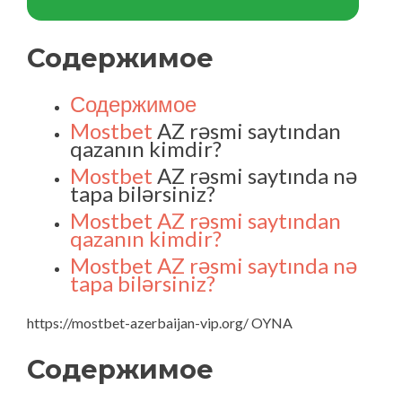
Содержимое
Содержимое
Mostbet
AZ rəsmi saytından
qazanın kimdir?
Mostbet
AZ rəsmi saytında nə
tapa bilərsiniz?
Mostbet AZ rəsmi saytından
qazanın kimdir?
Mostbet AZ rəsmi saytında nə
tapa bilərsiniz?
https://mostbet-azerbaijan-vip.org/ OYNA
Содержимое