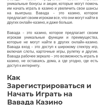
уникальные бонусы и акции, которые могут помочь
им начать играть в казино и увеличить свои шансы
на выигрыш. Вавада – это казино, которое
предлагает своим игрокам все, что они могут найти в
других онлайн-казино, и даже больше.
Вавада – это казино, которое предлагает своим
игрокам уникальные функции и преимущества,
которые не могут найти в других онлайн-казино.
Вавада вход – это доступ к широкому спектру игр,
включая слоты, карточные игры, рулетку и другие.
Вавада рабочее зеркало – это возможность играть в
казино, не оставаясь дома, а где угодно, где есть
доступ к интернету.
Как
Зарегистрироваться и
Начать Играть на
Вавада Казино