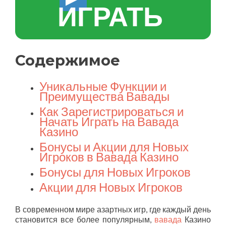
ИГРАТЬ
Содержимое
Уникальные Функции и
Преимущества Вавады
Как Зарегистрироваться и
Начать Играть на Вавада
Казино
Бонусы и Акции для Новых
Игроков в Вавада Казино
Бонусы для Новых Игроков
Акции для Новых Игроков
В современном мире азартных игр, где каждый день
становится все более популярным,
вавада
Казино