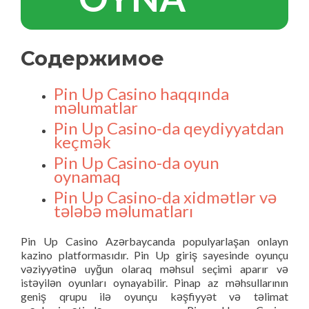
Содержимое
Pin Up Casino haqqında
məlumatlar
Pin Up Casino-da qeydiyyatdan
keçmək
Pin Up Casino-da oyun
oynamaq
Pin Up Casino-da xidmətlər və
tələbə məlumatları
Pin Up Casino Azərbaycanda populyarlaşan onlayn
kazino platformasıdır. Pin Up giriş sayesinde oyunçu
vəziyyətinə uyğun olaraq məhsul seçimi aparır və
istəyilən oyunları oynayabilir. Pinap az məhsullarının
geniş qrupu ilə oyunçu kəşfiyyət və təlimat