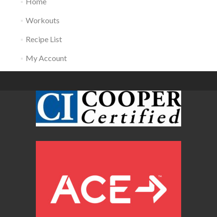
Home
Workouts
Recipe List
My Account