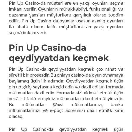
Pin Up Casino-da müştərilərə ən yaxşı oyunları seçmə
imkanı verilir. Oyunların mürəkkəbliyi, funksionallığı və
qazanma şansları müştərilərə qarşılıqlı olaraq təqdim
edilir. Pin Up Casino-da oyunlar əsasən azınlıq oyunları
ilə əhatə olunur, lakin müştərilərə ən yaxşı oyunları
seçmə imkanı verir.
Pin Up Casino-da
qeydiyyatdan keçmək
Pin Up Casino-da qeydiyyatdan keçmək çox rahat və
sürətli bir prosesdir. Bu onlayn casino-da oyun oynamaya
başlamaq üçün ilk adımdır. Qeydiyyatdan keçmək üçün
pin up giriş sayfasına keçid edin və daxil edilən formada
məlumatları daxil edin. Formada sizi xidmət etmək üçün
necə istifadə etdiyiniz məlumatları daxil etməliyinizdir.
Bu məlumatlar şəxsi məlumatlarınızı, banka
məlumatlarınızı və e-poçt adresinizi daxil etmək kimi
olacaq.
Pin Up Casino-da qeydiyyatdan keçmək üçün