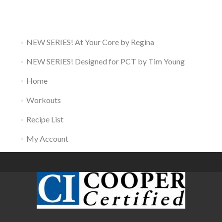
NEW SERIES! At Your Core by Regina
NEW SERIES! Designed for PCT by Tim Young
Home
Workouts
Recipe List
My Account