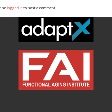
t be
logged in
to post a comment.