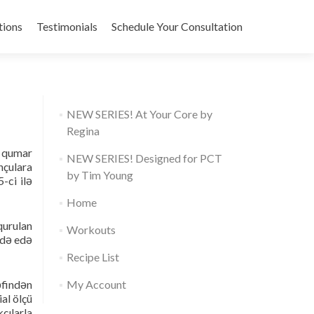
tions
Testimonials
Schedule Your Consultation
NEW SERIES! At Your Core by
Regina
l qumar
NEW SERIES! Designed for PCT
nçulara
by Tim Young
-ci ilə
Home
qurulan
Workouts
ldə edə
Recipe List
əfindən
My Account
al ölçü
çılarla