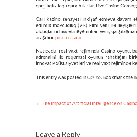
qarşılıqlı əlaqə qura bilərlər. Live Casino Gaming-
Cari kazino sənayesi inkişaf etməyə davam et
edilmiş mövcudluq (VR) kimi yeni irəliləyişləri
olduqlarını hiss etməyə imkan verir, qarşılaşm
araşdırın
pinco casino
.
Nəticədə, real vaxt rejimində Casino oyunu, b
adrenalini ilə rəqəmsal oyunun rahatlığını bi
innovativ xüsusiyyətləri və real vaxt rejimində ke
This entry was posted in
Casino
. Bookmark the
p
Post
←
The Impact of Artificial Intelligence on Casi
navigation
Leave a Reply