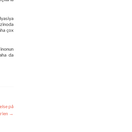
lyasiya
azinoda
aha çox
zinonun
daha da
else på
trien
→