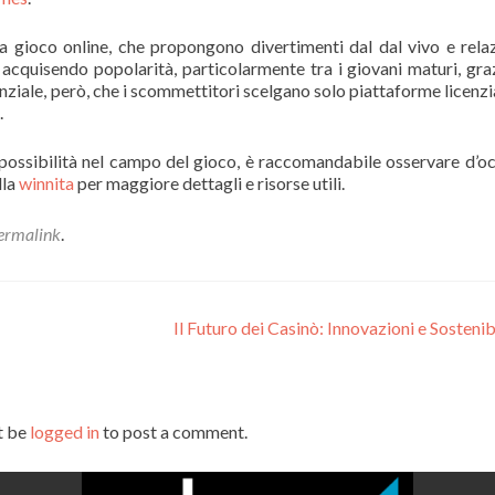
a gioco online, che propongono divertimenti dal dal vivo e relaz
quisendo popolarità, particolarmente tra i giovani maturi, graz
senziale, però, che i scommettitori scelgano solo piattaforme licenz
.
e possibilità nel campo del gioco, è raccomandabile osservare d’oc
lla
winnita
per maggiore dettagli e risorse utili.
ermalink
.
Il Futuro dei Casinò: Innovazioni e Sostenib
t be
logged in
to post a comment.