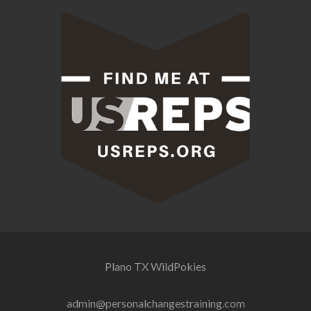
Plano TX
WildPokies
admin@personalchangestraining.com