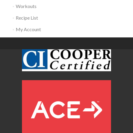
Workouts
Recipe List
My Account