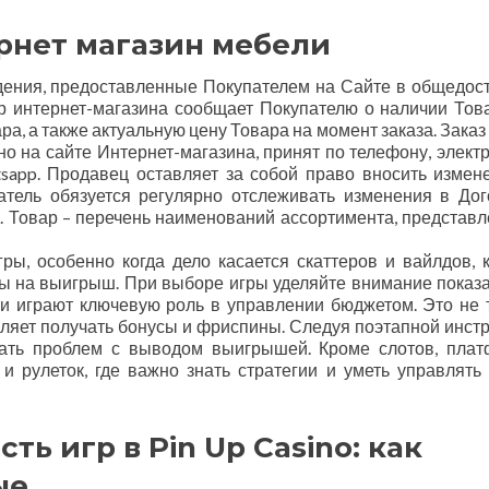
рнет магазин мебели
едения, предоставленные Покупателем на Сайте в общедос
р интернет-магазина сообщает Покупателю о наличии Тов
ара, а также актуальную цену Товара на момент заказа. Заказ
 на сайте Интернет-магазина, принят по телефону, элект
sapp. Продавец оставляет за собой право вносить измен
атель обязуется регулярно отслеживать изменения в Дог
. Товар – перечень наименований ассортимента, представ
ы, особенно когда дело касается скаттеров и вайлдов, 
ы на выигрыш. При выборе игры уделяйте внимание показ
и играют ключевую роль в управлении бюджетом. Это не 
оляет получать бонусы и фриспины. Следуя поэтапной инстр
жать проблем с выводом выигрышей. Кроме слотов, пла
и рулеток, где важно знать стратегии и уметь управлять
ть игр в Pin Up Casino: как
ые