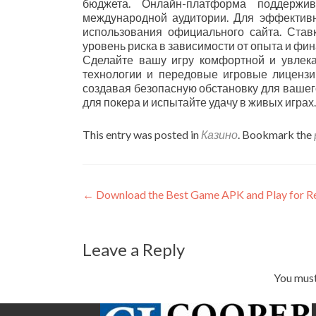
бюджета. Онлайн-платформа поддержив
международной аудитории. Для эффективн
использования официального сайта. Став
уровень риска в зависимости от опыта и фи
Сделайте вашу игру комфортной и увлека
технологии и передовые игровые лицензии
создавая безопасную обстановку для вашег
для покера и испытайте удачу в живых играх.
This entry was posted in
Казино
. Bookmark the
Post
←
Download the Best Game APK and Play for Re
navigation
Leave a Reply
You mus