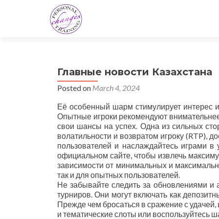
Главные новости Казахстана
Posted on
March 4, 2024
Её особенный шарм стимулирует интерес и
Опытные игроки рекомендуют внимательнее 
свои шансы на успех. Одна из сильных ст
волатильности и возвратом игроку (RTP), 
пользователей и наслаждайтесь играми в 
официальном сайте, чтобы извлечь максиму
зависимости от минимальных и максимальны
так и для опытных пользователей.
Не забывайте следить за обновлениями и а
турниров. Они могут включать как депозит
Прежде чем бросаться в сражение с удачей, 
и тематические слоты или воспользуйтесь ш