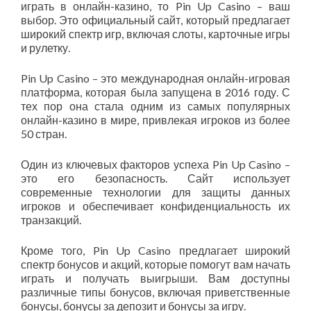
играть в онлайн-казино, то Pin Up Casino – ваш
выбор. Это официальный сайт, который предлагает
широкий спектр игр, включая слоты, карточные игры
и рулетку.
Pin Up Casino – это международная онлайн-игровая
платформа, которая была запущена в 2016 году. С
тех пор она стала одним из самых популярных
онлайн-казино в мире, привлекая игроков из более
50 стран.
Один из ключевых факторов успеха Pin Up Casino –
это его безопасность. Сайт использует
современные технологии для защиты данных
игроков и обеспечивает конфиденциальность их
транзакций.
Кроме того, Pin Up Casino предлагает широкий
спектр бонусов и акций, которые помогут вам начать
играть и получать выигрыши. Вам доступны
различные типы бонусов, включая приветственные
бонусы, бонусы за депозит и бонусы за игру.