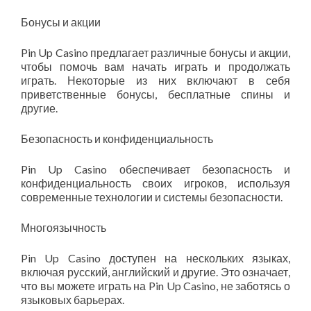
Бонусы и акции
Pin Up Casino предлагает различные бонусы и акции,
чтобы помочь вам начать играть и продолжать
играть. Некоторые из них включают в себя
приветственные бонусы, бесплатные спины и
другие.
Безопасность и конфиденциальность
Pin Up Casino обеспечивает безопасность и
конфиденциальность своих игроков, используя
современные технологии и системы безопасности.
Многоязычность
Pin Up Casino доступен на нескольких языках,
включая русский, английский и другие. Это означает,
что вы можете играть на Pin Up Casino, не заботясь о
языковых барьерах.