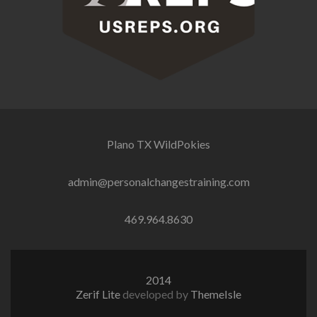
Plano TX
WildPokies
admin@personalchangestraining.com
469.964.8630
2014
Zerif Lite
developed by
ThemeIsle