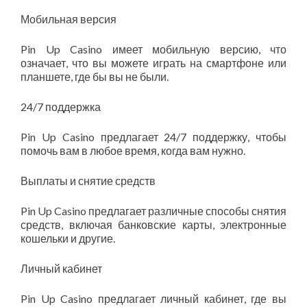
Мобильная версия
Pin Up Casino имеет мобильную версию, что
означает, что вы можете играть на смартфоне или
планшете, где бы вы не были.
24/7 поддержка
Pin Up Casino предлагает 24/7 поддержку, чтобы
помочь вам в любое время, когда вам нужно.
Выплаты и снятие средств
Pin Up Casino предлагает различные способы снятия
средств, включая банковские карты, электронные
кошельки и другие.
Личный кабинет
Pin Up Casino предлагает личный кабинет, где вы