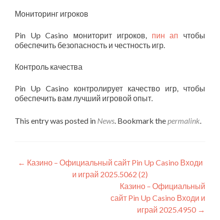
Мониторинг игроков
Pin Up Casino мониторит игроков,
пин ап
чтобы
обеспечить безопасность и честность игр.
Контроль качества
Pin Up Casino контролирует качество игр, чтобы
обеспечить вам лучший игровой опыт.
This entry was posted in
News
. Bookmark the
permalink
.
Post
←
Казино – Официальный сайт Pin Up Casino Входи
и играй 2025.5062 (2)
navigation
Казино – Официальный
сайт Pin Up Casino Входи и
играй 2025.4950
→