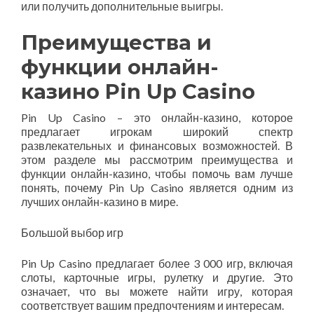
или получить дополнительные выигры.
Преимущества и
функции онлайн-
казино Pin Up Casino
Pin Up Casino – это онлайн-казино, которое
предлагает игрокам широкий спектр
развлекательных и финансовых возможностей. В
этом разделе мы рассмотрим преимущества и
функции онлайн-казино, чтобы помочь вам лучше
понять, почему Pin Up Casino является одним из
лучших онлайн-казино в мире.
Большой выбор игр
Pin Up Casino предлагает более 3 000 игр, включая
слоты, карточные игры, рулетку и другие. Это
означает, что вы можете найти игру, которая
соответствует вашим предпочтениям и интересам.