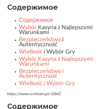
Содержимое
Содержимое
Wybór
Kasyna z Najlepszymi
Warunkami
Bezpieczeństwo
i
Autentyczność
Wielkość
i Wybór Gry
Wybór Kasyna z Najlepszymi
Warunkami
Bezpieczeństwo i
Autentyczność
Wielkość i Wybór Gry
https://www.scmteam.pl/ GRAĆ
Содержимое