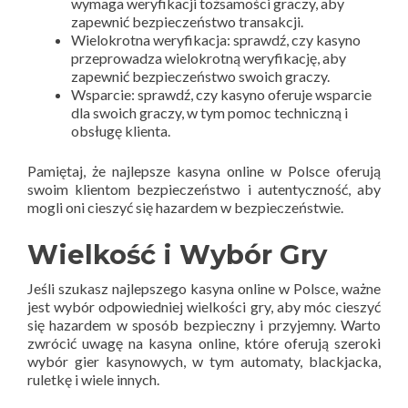
wymaga weryfikacji tożsamości graczy, aby
zapewnić bezpieczeństwo transakcji.
Wielokrotna weryfikacja: sprawdź, czy kasyno
przeprowadza wielokrotną weryfikację, aby
zapewnić bezpieczeństwo swoich graczy.
Wsparcie: sprawdź, czy kasyno oferuje wsparcie
dla swoich graczy, w tym pomoc techniczną i
obsługę klienta.
Pamiętaj, że najlepsze kasyna online w Polsce oferują
swoim klientom bezpieczeństwo i autentyczność, aby
mogli oni cieszyć się hazardem w bezpieczeństwie.
Wielkość i Wybór Gry
Jeśli szukasz najlepszego kasyna online w Polsce, ważne
jest wybór odpowiedniej wielkości gry, aby móc cieszyć
się hazardem w sposób bezpieczny i przyjemny. Warto
zwrócić uwagę na kasyna online, które oferują szeroki
wybór gier kasynowych, w tym automaty, blackjacka,
ruletkę i wiele innych.