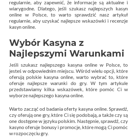
regularnie, aby zapewnić, że informacje są aktualne i
wiarygodne. Dlatego, jeśli szukasz najlepszych kasyn
online w Polsce, to warto sprawdzić nasz artykuł
regularnie, aby uzyskać najlepsze wskazówki i recenzje
kasyn online.
Wybór Kasyna z
Najlepszymi Warunkami
Jeśli szukasz najlepszego kasyna online w Polsce, to
jesteś w odpowiednim miejscu. Wśród wielu opcji, które
oferują polskie kasyna online, warto wybrać to, które
oferuje najlepsze warunki do gry. W tym artykule
przedstawiamy kilka wskazówek, które pomóc Ci w
wyborze najlepszego kasyna online.
Warto zacząć od badania oferty kasyna online. Sprawdź,
czy oferują one gry, które Ci się podobają, a także czy są
one dostępne w języku polskim. Następnie, sprawdź, czy
kasyno oferuje bonusy i promocje, które mogą Ci pomóc
w rozpoczęciu gry.