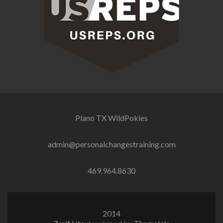
Plano TX
WildPokies
admin@personalchangestraining.com
469.964.8630
2014