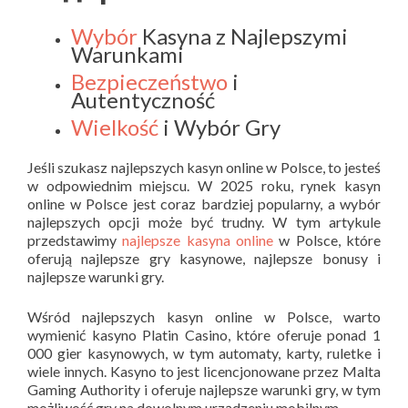
Wybór
Kasyna z Najlepszymi
Warunkami
Bezpieczeństwo
i
Autentyczność
Wielkość
i Wybór Gry
Jeśli szukasz najlepszych kasyn online w Polsce, to jesteś
w odpowiednim miejscu. W 2025 roku, rynek kasyn
online w Polsce jest coraz bardziej popularny, a wybór
najlepszych opcji może być trudny. W tym artykule
przedstawimy
najlepsze kasyna online
w Polsce, które
oferują najlepsze gry kasynowe, najlepsze bonusy i
najlepsze warunki gry.
Wśród najlepszych kasyn online w Polsce, warto
wymienić kasyno Platin Casino, które oferuje ponad 1
000 gier kasynowych, w tym automaty, karty, ruletke i
wiele innych. Kasyno to jest licencjonowane przez Malta
Gaming Authority i oferuje najlepsze warunki gry, w tym
możliwość gry na dowolnym urządzeniu mobilnym.