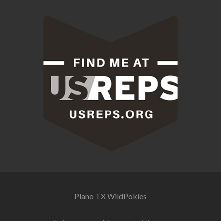
Plano TX
WildPokies