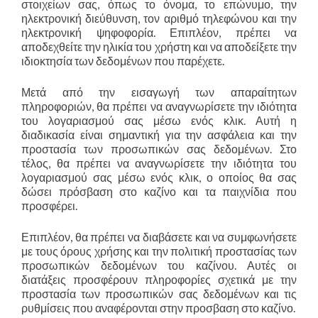
στοιχείων σας, όπως το όνομα, το επώνυμο, την
ηλεκτρονική διεύθυνση, τον αριθμό τηλεφώνου και την
ηλεκτρονική ψηφοφορία. Επιπλέον, πρέπει να
αποδεχθείτε την ηλικία του χρήστη και να αποδείξετε την
ιδιοκτησία των δεδομένων που παρέχετε.
Μετά από την εισαγωγή των απαραίτητων
πληροφοριών, θα πρέπει να αναγνωρίσετε την ιδιότητα
του λογαριασμού σας μέσω ενός κλικ. Αυτή η
διαδικασία είναι σημαντική για την ασφάλεια και την
προστασία των προσωπικών σας δεδομένων. Στο
τέλος, θα πρέπει να αναγνωρίσετε την ιδιότητα του
λογαριασμού σας μέσω ενός κλικ, ο οποίος θα σας
δώσει πρόσβαση στο καζίνο και τα παιχνίδια που
προσφέρει.
Επιπλέον, θα πρέπει να διαβάσετε και να συμφωνήσετε
με τους όρους χρήσης και την πολιτική προστασίας των
προσωπικών δεδομένων του καζίνου. Αυτές οι
διατάξεις προσφέρουν πληροφορίες σχετικά με την
προστασία των προσωπικών σας δεδομένων και τις
ρυθμίσεις που αναφέρονται στην προσβαση στο καζίνο.