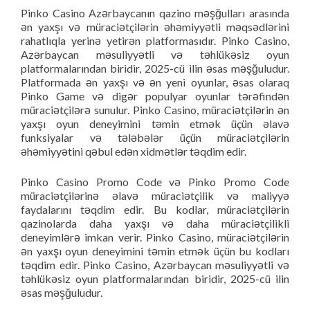
Pinko Casino Azərbaycanın qazino məşğulları arasında
ən yaxşı və müraciətçilərin əhəmiyyətli məqsədlərini
rahatlıqla yerinə yetirən platformasıdır. Pinko Casino,
Azərbaycan məsuliyyətli və təhlükəsiz oyun
platformalarından biridir, 2025-cü ilin əsas məşğuludur.
Platformada ən yaxşı və ən yeni oyunlar, əsas olaraq
Pinko Game və digər populyar oyunlar tərəfindən
müraciətçilərə sunulur. Pinko Casino, müraciətçilərin ən
yaxşı oyun deneyimini təmin etmək üçün əlavə
funksiyalar və tələbələr üçün müraciətçilərin
əhəmiyyətini qəbul edən xidmətlər təqdim edir.
Pinko Casino Promo Code və Pinko Promo Code
müraciətçilərinə əlavə müraciətçilik və maliyyə
faydalarını təqdim edir. Bu kodlar, müraciətçilərin
qazinolarda daha yaxşı və daha müraciətçilikli
deneyimlərə imkan verir. Pinko Casino, müraciətçilərin
ən yaxşı oyun deneyimini təmin etmək üçün bu kodları
təqdim edir. Pinko Casino, Azərbaycan məsuliyyətli və
təhlükəsiz oyun platformalarından biridir, 2025-cü ilin
əsas məşğuludur.