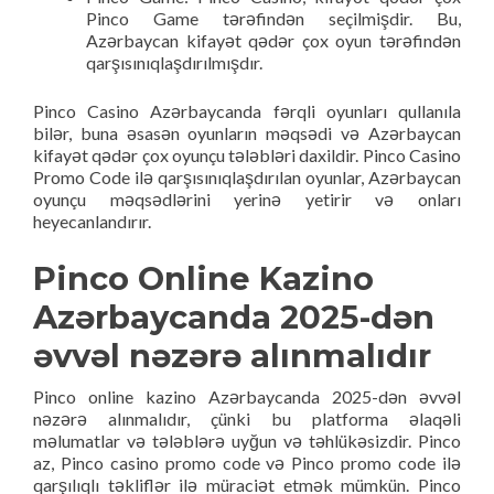
Pinco Game tərəfindən seçilmişdir. Bu,
Azərbaycan kifayət qədər çox oyun tərəfindən
qarşısınıqlaşdırılmışdır.
Pinco Casino Azərbaycanda fərqli oyunları qullanıla
bilər, buna əsasən oyunların məqsədi və Azərbaycan
kifayət qədər çox oyunçu tələbləri daxildir. Pinco Casino
Promo Code ilə qarşısınıqlaşdırılan oyunlar, Azərbaycan
oyunçu məqsədlərini yerinə yetirir və onları
heyecanlandırır.
Pinco Online Kazino
Azərbaycanda 2025-dən
əvvəl nəzərə alınmalıdır
Pinco online kazino Azərbaycanda 2025-dən əvvəl
nəzərə alınmalıdır, çünki bu platforma əlaqəli
məlumatlar və tələblərə uyğun və təhlükəsizdir. Pinco
az, Pinco casino promo code və Pinco promo code ilə
qarşılıqlı təkliflər ilə müraciət etmək mümkün. Pinco