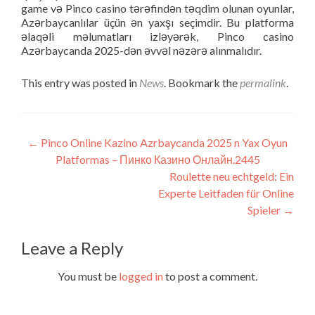
game və Pinco casino tərəfindən təqdim olunan oyunlar,
Azərbaycanlılar üçün ən yaxşı seçimdir. Bu platforma
əlaqəli məlumatları izləyərək, Pinco casino
Azərbaycanda 2025-dən əvvəl nəzərə alınmalıdır.
This entry was posted in
News
. Bookmark the
permalink
.
Post
←
Pinco Online Kazino Azrbaycanda 2025 n Yax Oyun
Platformas – Пинко Казино Онлайн.2445
navigation
Roulette neu echtgeld: Ein
Experte Leitfaden für Online
Spieler
→
Leave a Reply
You must be
logged in
to post a comment.