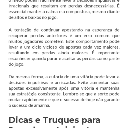
irracionais que resultam em perdas desnecessárias. É
essencial manter a calma e a compostura, mesmo diante
de altos e baixos no jogo.
A tentação de continuar apostando na esperança de
recuperar perdas anteriores é um erro comum que
muitos jogadores cometem. Este comportamento pode
levar a um ciclo vicioso de apostas cada vez maiores,
resultando em perdas ainda maiores. É importante
reconhecer quando parar e aceitar as perdas como parte
do jogo.
Da mesma forma, a euforia de uma vitória pode levar a
decisões impulsivas e arriscadas. Evite aumentar suas
apostas excessivamente após uma vitória e mantenha
sua estratégia consistente. Lembre-se que a sorte pode
mudar rapidamente e que o sucesso de hoje não garante
o sucesso de amanhã.
Dicas e Truques para