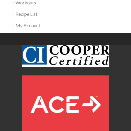
Workouts
Recipe List
My Account