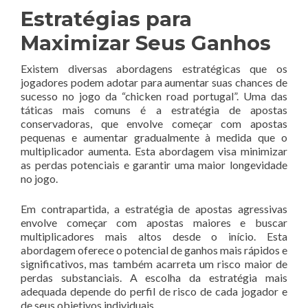
Estratégias para
Maximizar Seus Ganhos
Existem diversas abordagens estratégicas que os
jogadores podem adotar para aumentar suas chances de
sucesso no jogo da “chicken road portugal”. Uma das
táticas mais comuns é a estratégia de apostas
conservadoras, que envolve começar com apostas
pequenas e aumentar gradualmente à medida que o
multiplicador aumenta. Esta abordagem visa minimizar
as perdas potenciais e garantir uma maior longevidade
no jogo.
Em contrapartida, a estratégia de apostas agressivas
envolve começar com apostas maiores e buscar
multiplicadores mais altos desde o início. Esta
abordagem oferece o potencial de ganhos mais rápidos e
significativos, mas também acarreta um risco maior de
perdas substanciais. A escolha da estratégia mais
adequada depende do perfil de risco de cada jogador e
de seus objetivos individuais.