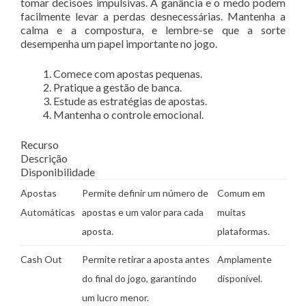
tomar decisões impulsivas. A ganância e o medo podem
facilmente levar a perdas desnecessárias. Mantenha a
calma e a compostura, e lembre-se que a sorte
desempenha um papel importante no jogo.
Comece com apostas pequenas.
Pratique a gestão de banca.
Estude as estratégias de apostas.
Mantenha o controle emocional.
Recurso
Descrição
Disponibilidade
Apostas
Permite definir um número de
Comum em
Automáticas
apostas e um valor para cada
muitas
aposta.
plataformas.
Cash Out
Permite retirar a aposta antes
Amplamente
do final do jogo, garantindo
disponível.
um lucro menor.