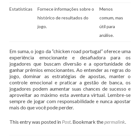
Estatísticas
Fornece informações sobre o
Menos
histórico de resultados do
comum, mas
jogo.
útil para
análise.
Em suma, o jogo da “chicken road portugal” oferece uma
experiência emocionante e desafiadora para os
jogadores que buscam diversão e a oportunidade de
ganhar prêmios emocionantes. Ao entender as regras do
jogo, dominar as estratégias de apostas, manter o
controle emocional e praticar a gestão de banca, os
jogadores podem aumentar suas chances de sucesso e
aproveitar ao máximo esta aventura virtual. Lembre-se
sempre de jogar com responsabilidade e nunca apostar
mais do que você pode perder.
This entry was posted in
Post
. Bookmark the
permalink
.