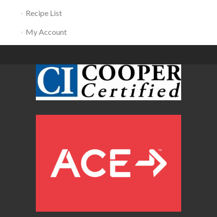
Recipe List
My Account