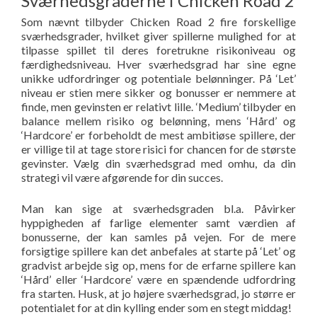
Sværhedsgraderne i Chicken Road 2
Som nævnt tilbyder Chicken Road 2 fire forskellige
sværhedsgrader, hvilket giver spillerne mulighed for at
tilpasse spillet til deres foretrukne risikoniveau og
færdighedsniveau. Hver sværhedsgrad har sine egne
unikke udfordringer og potentiale belønninger. På ‘Let’
niveau er stien mere sikker og bonusser er nemmere at
finde, men gevinsten er relativt lille. ‘Medium’ tilbyder en
balance mellem risiko og belønning, mens ‘Hård’ og
‘Hardcore’ er forbeholdt de mest ambitiøse spillere, der
er villige til at tage store risici for chancen for de største
gevinster. Vælg din sværhedsgrad med omhu, da din
strategi vil være afgørende for din succes.
Man kan sige at sværhedsgraden bl.a. Påvirker
hyppigheden af farlige elementer samt værdien af
bonusserne, der kan samles på vejen. For de mere
forsigtige spillere kan det anbefales at starte på ‘Let’ og
gradvist arbejde sig op, mens for de erfarne spillere kan
‘Hård’ eller ‘Hardcore’ være en spændende udfordring
fra starten. Husk, at jo højere sværhedsgrad, jo større er
potentialet for at din kylling ender som en stegt middag!