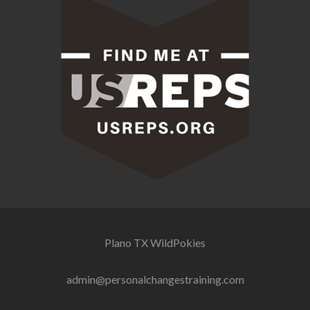
Plano TX
WildPokies
admin@personalchangestraining.com