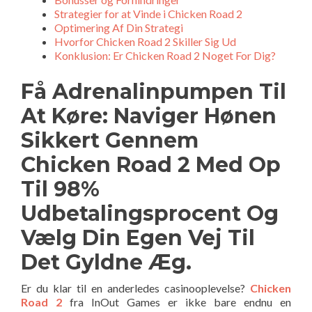
Strategier for at Vinde i Chicken Road 2
Optimering Af Din Strategi
Hvorfor Chicken Road 2 Skiller Sig Ud
Konklusion: Er Chicken Road 2 Noget For Dig?
Få Adrenalinpumpen Til
At Køre: Naviger Hønen
Sikkert Gennem
Chicken Road 2 Med Op
Til 98%
Udbetalingsprocent Og
Vælg Din Egen Vej Til
Det Gyldne Æg.
Er du klar til en anderledes casinooplevelse?
Chicken
Road 2
fra InOut Games er ikke bare endnu en