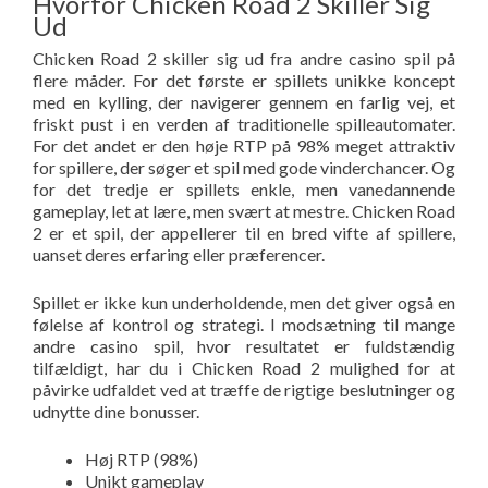
Hvorfor Chicken Road 2 Skiller Sig
Ud
Chicken Road 2 skiller sig ud fra andre casino spil på
flere måder. For det første er spillets unikke koncept
med en kylling, der navigerer gennem en farlig vej, et
friskt pust i en verden af traditionelle spilleautomater.
For det andet er den høje RTP på 98% meget attraktiv
for spillere, der søger et spil med gode vinderchancer. Og
for det tredje er spillets enkle, men vanedannende
gameplay, let at lære, men svært at mestre. Chicken Road
2 er et spil, der appellerer til en bred vifte af spillere,
uanset deres erfaring eller præferencer.
Spillet er ikke kun underholdende, men det giver også en
følelse af kontrol og strategi. I modsætning til mange
andre casino spil, hvor resultatet er fuldstændig
tilfældigt, har du i Chicken Road 2 mulighed for at
påvirke udfaldet ved at træffe de rigtige beslutninger og
udnytte dine bonusser.
Høj RTP (98%)
Unikt gameplay