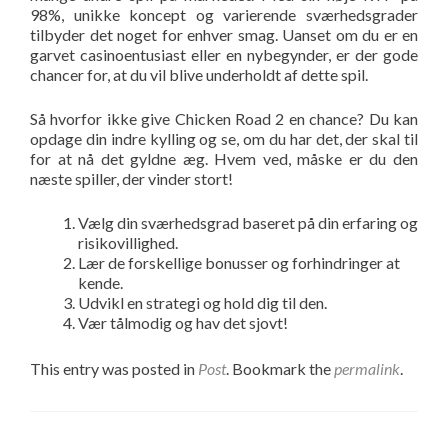
98%, unikke koncept og varierende sværhedsgrader
tilbyder det noget for enhver smag. Uanset om du er en
garvet casinoentusiast eller en nybegynder, er der gode
chancer for, at du vil blive underholdt af dette spil.
Så hvorfor ikke give Chicken Road 2 en chance? Du kan
opdage din indre kylling og se, om du har det, der skal til
for at nå det gyldne æg. Hvem ved, måske er du den
næste spiller, der vinder stort!
Vælg din sværhedsgrad baseret på din erfaring og
risikovillighed.
Lær de forskellige bonusser og forhindringer at
kende.
Udvikl en strategi og hold dig til den.
Vær tålmodig og hav det sjovt!
This entry was posted in
Post
. Bookmark the
permalink
.