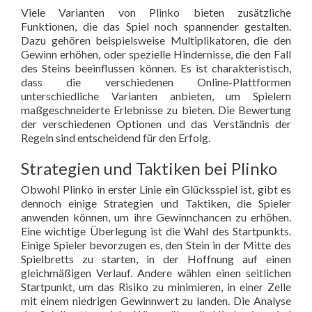
Viele Varianten von Plinko bieten zusätzliche
Funktionen, die das Spiel noch spannender gestalten.
Dazu gehören beispielsweise Multiplikatoren, die den
Gewinn erhöhen, oder spezielle Hindernisse, die den Fall
des Steins beeinflussen können. Es ist charakteristisch,
dass die verschiedenen Online-Plattformen
unterschiedliche Varianten anbieten, um Spielern
maßgeschneiderte Erlebnisse zu bieten. Die Bewertung
der verschiedenen Optionen und das Verständnis der
Regeln sind entscheidend für den Erfolg.
Strategien und Taktiken bei Plinko
Obwohl Plinko in erster Linie ein Glücksspiel ist, gibt es
dennoch einige Strategien und Taktiken, die Spieler
anwenden können, um ihre Gewinnchancen zu erhöhen.
Eine wichtige Überlegung ist die Wahl des Startpunkts.
Einige Spieler bevorzugen es, den Stein in der Mitte des
Spielbretts zu starten, in der Hoffnung auf einen
gleichmäßigen Verlauf. Andere wählen einen seitlichen
Startpunkt, um das Risiko zu minimieren, in einer Zelle
mit einem niedrigen Gewinnwert zu landen. Die Analyse