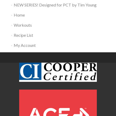
NEW SERIES! Designed for PCT by Tim Young
Home
Workouts
Recipe List
My Account