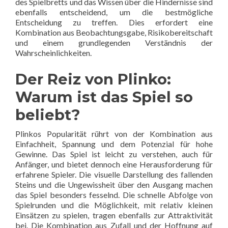
des Spielbretts und das Wissen über die Hindernisse sind
ebenfalls entscheidend, um die bestmögliche
Entscheidung zu treffen. Dies erfordert eine
Kombination aus Beobachtungsgabe, Risikobereitschaft
und einem grundlegenden Verständnis der
Wahrscheinlichkeiten.
Der Reiz von Plinko:
Warum ist das Spiel so
beliebt?
Plinkos Popularität rührt von der Kombination aus
Einfachheit, Spannung und dem Potenzial für hohe
Gewinne. Das Spiel ist leicht zu verstehen, auch für
Anfänger, und bietet dennoch eine Herausforderung für
erfahrene Spieler. Die visuelle Darstellung des fallenden
Steins und die Ungewissheit über den Ausgang machen
das Spiel besonders fesselnd. Die schnelle Abfolge von
Spielrunden und die Möglichkeit, mit relativ kleinen
Einsätzen zu spielen, tragen ebenfalls zur Attraktivität
bei. Die Kombination aus Zufall und der Hoffnung auf