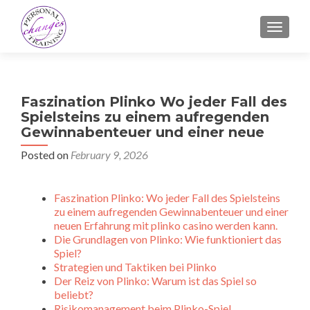
TOGGLE
Faszination Plinko Wo jeder Fall des
Spielsteins zu einem aufregenden
Gewinnabenteuer und einer neue
Posted on
February 9, 2026
Faszination Plinko: Wo jeder Fall des Spielsteins
zu einem aufregenden Gewinnabenteuer und einer
neuen Erfahrung mit plinko casino werden kann.
Die Grundlagen von Plinko: Wie funktioniert das
Spiel?
Strategien und Taktiken bei Plinko
Der Reiz von Plinko: Warum ist das Spiel so
beliebt?
Risikomanagement beim Plinko-Spiel