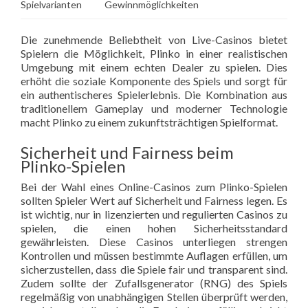
Spielvarianten
Gewinnmöglichkeiten
Die zunehmende Beliebtheit von Live-Casinos bietet
Spielern die Möglichkeit, Plinko in einer realistischen
Umgebung mit einem echten Dealer zu spielen. Dies
erhöht die soziale Komponente des Spiels und sorgt für
ein authentischeres Spielerlebnis. Die Kombination aus
traditionellem Gameplay und moderner Technologie
macht Plinko zu einem zukunftsträchtigen Spielformat.
Sicherheit und Fairness beim
Plinko-Spielen
Bei der Wahl eines Online-Casinos zum Plinko-Spielen
sollten Spieler Wert auf Sicherheit und Fairness legen. Es
ist wichtig, nur in lizenzierten und regulierten Casinos zu
spielen, die einen hohen Sicherheitsstandard
gewährleisten. Diese Casinos unterliegen strengen
Kontrollen und müssen bestimmte Auflagen erfüllen, um
sicherzustellen, dass die Spiele fair und transparent sind.
Zudem sollte der Zufallsgenerator (RNG) des Spiels
regelmäßig von unabhängigen Stellen überprüft werden,