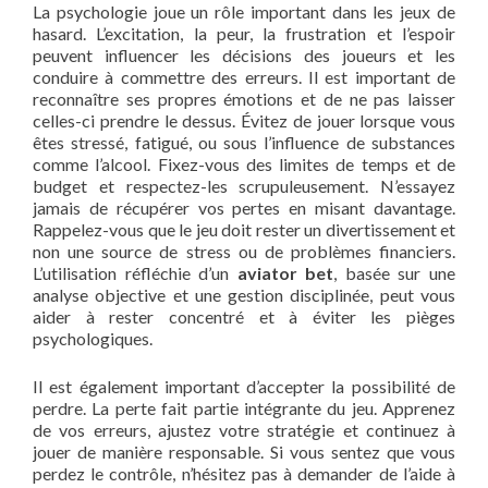
La psychologie joue un rôle important dans les jeux de
hasard. L’excitation, la peur, la frustration et l’espoir
peuvent influencer les décisions des joueurs et les
conduire à commettre des erreurs. Il est important de
reconnaître ses propres émotions et de ne pas laisser
celles-ci prendre le dessus. Évitez de jouer lorsque vous
êtes stressé, fatigué, ou sous l’influence de substances
comme l’alcool. Fixez-vous des limites de temps et de
budget et respectez-les scrupuleusement. N’essayez
jamais de récupérer vos pertes en misant davantage.
Rappelez-vous que le jeu doit rester un divertissement et
non une source de stress ou de problèmes financiers.
L’utilisation réfléchie d’un
aviator bet
, basée sur une
analyse objective et une gestion disciplinée, peut vous
aider à rester concentré et à éviter les pièges
psychologiques.
Il est également important d’accepter la possibilité de
perdre. La perte fait partie intégrante du jeu. Apprenez
de vos erreurs, ajustez votre stratégie et continuez à
jouer de manière responsable. Si vous sentez que vous
perdez le contrôle, n’hésitez pas à demander de l’aide à