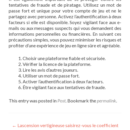
tentatives de fraude et de piratage. Utilisez un mot de
passe fort et unique pour votre compte de jeu et ne le
partagez avec personne. Activez l’authentification à deux
facteurs si elle est disponible. Soyez vigilant face aux e-
mails ou aux messages suspects qui vous demandent des
informations personnelles ou financières. En suivant ces
précautions simples, vous pouvez minimiser les risques et
profiter d’une expérience de jeu en ligne sûre et agréable.
Choisir une plateforme fiable et sécurisée.
Vérifier la licence de la plateforme.
Lire les avis d’autres joueurs.
Utiliser un mot de passe fort.
Activer l’authentification à deux facteurs.
Être vigilant face aux tentatives de fraude.
This entry was posted in
Post
. Bookmark the
permalink
.
Post
←
Lascension vertigineuse saisirez-vous le coefficient