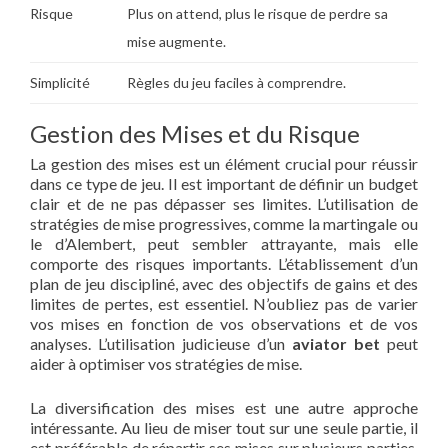
Risque
Plus on attend, plus le risque de perdre sa
mise augmente.
Simplicité
Règles du jeu faciles à comprendre.
Gestion des Mises et du Risque
La gestion des mises est un élément crucial pour réussir
dans ce type de jeu. Il est important de définir un budget
clair et de ne pas dépasser ses limites. L’utilisation de
stratégies de mise progressives, comme la martingale ou
le d’Alembert, peut sembler attrayante, mais elle
comporte des risques importants. L’établissement d’un
plan de jeu discipliné, avec des objectifs de gains et des
limites de pertes, est essentiel. N’oubliez pas de varier
vos mises en fonction de vos observations et de vos
analyses. L’utilisation judicieuse d’un
aviator bet
peut
aider à optimiser vos stratégies de mise.
La diversification des mises est une autre approche
intéressante. Au lieu de miser tout sur une seule partie, il
est préférable de répartir ses mises sur plusieurs parties,