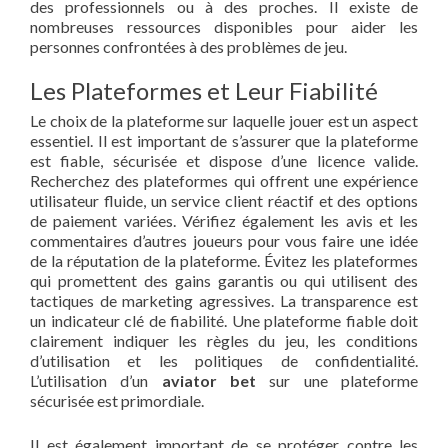
des professionnels ou à des proches. Il existe de
nombreuses ressources disponibles pour aider les
personnes confrontées à des problèmes de jeu.
Les Plateformes et Leur Fiabilité
Le choix de la plateforme sur laquelle jouer est un aspect
essentiel. Il est important de s’assurer que la plateforme
est fiable, sécurisée et dispose d’une licence valide.
Recherchez des plateformes qui offrent une expérience
utilisateur fluide, un service client réactif et des options
de paiement variées. Vérifiez également les avis et les
commentaires d’autres joueurs pour vous faire une idée
de la réputation de la plateforme. Évitez les plateformes
qui promettent des gains garantis ou qui utilisent des
tactiques de marketing agressives. La transparence est
un indicateur clé de fiabilité. Une plateforme fiable doit
clairement indiquer les règles du jeu, les conditions
d’utilisation et les politiques de confidentialité.
L’utilisation d’un
aviator bet
sur une plateforme
sécurisée est primordiale.
Il est également important de se protéger contre les