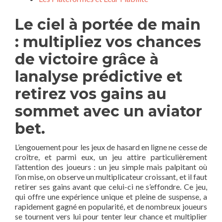
Le ciel à portée de main
: multipliez vos chances
de victoire grâce à
lanalyse prédictive et
retirez vos gains au
sommet avec un aviator
bet.
L’engouement pour les jeux de hasard en ligne ne cesse de
croître, et parmi eux, un jeu attire particulièrement
l’attention des joueurs : un jeu simple mais palpitant où
l’on mise, on observe un multiplicateur croissant, et il faut
retirer ses gains avant que celui-ci ne s’effondre. Ce jeu,
qui offre une expérience unique et pleine de suspense, a
rapidement gagné en popularité, et de nombreux joueurs
se tournent vers lui pour tenter leur chance et multiplier