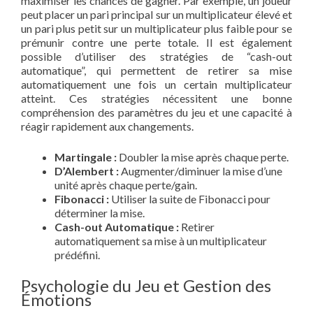
maximiser les chances de gagner. Par exemple, un joueur
peut placer un pari principal sur un multiplicateur élevé et
un pari plus petit sur un multiplicateur plus faible pour se
prémunir contre une perte totale. Il est également
possible d’utiliser des stratégies de “cash-out
automatique”, qui permettent de retirer sa mise
automatiquement une fois un certain multiplicateur
atteint. Ces stratégies nécessitent une bonne
compréhension des paramètres du jeu et une capacité à
réagir rapidement aux changements.
Martingale :
Doubler la mise après chaque perte.
D’Alembert :
Augmenter/diminuer la mise d’une
unité après chaque perte/gain.
Fibonacci :
Utiliser la suite de Fibonacci pour
déterminer la mise.
Cash-out Automatique :
Retirer
automatiquement sa mise à un multiplicateur
prédéfini.
Psychologie du Jeu et Gestion des
Émotions