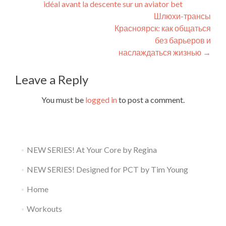
idéal avant la descente sur un aviator bet
navigation
Шлюхи-трансы
Красноярск: как общаться
без барьеров и
наслаждаться жизнью
→
Leave a Reply
You must be
logged in
to post a comment.
NEW SERIES! At Your Core by Regina
NEW SERIES! Designed for PCT by Tim Young
Home
Workouts