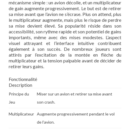
mécanisme simple : un avion décolle, et un multiplicateur
de gain augmente progressivement. Le but est de retirer
sa mise avant que l’avion ne s’écrase. Plus on attend, plus
le multiplicateur augmente, mais plus le risque de perdre
sa mise devient élevé. Sa popularité réside dans son
accessibilité, son rythme rapide et son potentiel de gains
importants, même avec des mises modestes. L’aspect
visuel attrayant et l’interface intuitive contribuent
également à son succès. De nombreux joueurs sont
attirés par l’excitation de la montée en flèche du
multiplicateur et la tension palpable avant de décider de
retirer leurs gains.
Fonctionnalité
Description
Principe du
Miser sur un avion et retirer sa mise avant
Jeu
son crash.
Multiplicateur
Augmente progressivement pendant le vol
de l’avion.