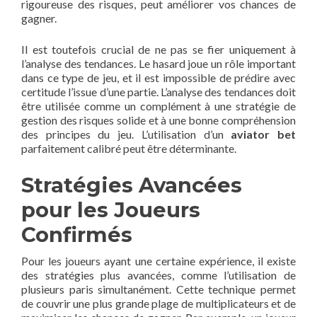
rigoureuse des risques, peut améliorer vos chances de
gagner.
Il est toutefois crucial de ne pas se fier uniquement à
l’analyse des tendances. Le hasard joue un rôle important
dans ce type de jeu, et il est impossible de prédire avec
certitude l’issue d’une partie. L’analyse des tendances doit
être utilisée comme un complément à une stratégie de
gestion des risques solide et à une bonne compréhension
des principes du jeu. L’utilisation d’un
aviator bet
parfaitement calibré peut être déterminante.
Stratégies Avancées
pour les Joueurs
Confirmés
Pour les joueurs ayant une certaine expérience, il existe
des stratégies plus avancées, comme l’utilisation de
plusieurs paris simultanément. Cette technique permet
de couvrir une plus grande plage de multiplicateurs et de