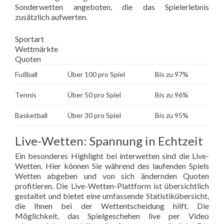
Sonderwetten angeboten, die das Spielerlebnis
zusätzlich aufwerten.
Sportart
Wettmärkte
Quoten
Fußball
Über 100 pro Spiel
Bis zu 97%
Tennis
Über 50 pro Spiel
Bis zu 96%
Basketball
Über 30 pro Spiel
Bis zu 95%
Live-Wetten: Spannung in Echtzeit
Ein besonderes Highlight bei interwetten sind die Live-
Wetten. Hier können Sie während des laufenden Spiels
Wetten abgeben und von sich ändernden Quoten
profitieren. Die Live-Wetten-Plattform ist übersichtlich
gestaltet und bietet eine umfassende Statistikübersicht,
die Ihnen bei der Wettentscheidung hilft. Die
Möglichkeit, das Spielgeschehen live per Video