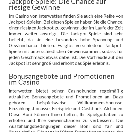
Jackpot-Spiele: Die Chance auf
riesige Gewinne
Im Casino von interwetten finden Sie auch eine Reihe von
Jackpot-Spielen. Bei diesen Spielen haben Sie die Chance,
einen riesigen Jackpot zu gewinnen, der im Laufe der Zeit
immer weiter ansteigt. Die Jackpot-Spiele sind sehr
beliebt, da sie eine besonders hohe Spannung und
Gewinnchance bieten. Es gibt verschiedene Jackpot-
Spiele mit unterschiedlichen Gewinnsummen, sodass für
jeden Geschmack etwas dabei ist. Die Vorfreude auf den
Jackpot ist sehr groß und erhöht das Spielerlebnis.
Bonusangebote und Promotionen
im Casino
interwetten bietet seinen Casinokunden regelmäßig
attraktive Bonusangebote und Promotionen an. Dazu
gehören beispielsweise Willkommensbonusse,
Einzahlungsbonusse, Freispiele und Cashback-Aktionen.
Diese Boni können Ihnen helfen, Ihr Spielguthaben zu
erhöhen und Ihre Gewinnchancen zu verbessern. Die
Auszahlungsbedingungen dieser Boni sind fair und
übersichtlich. Die regelmäßigen Promotionen halten das