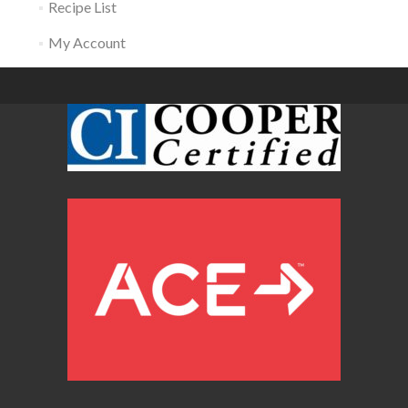
Recipe List
My Account