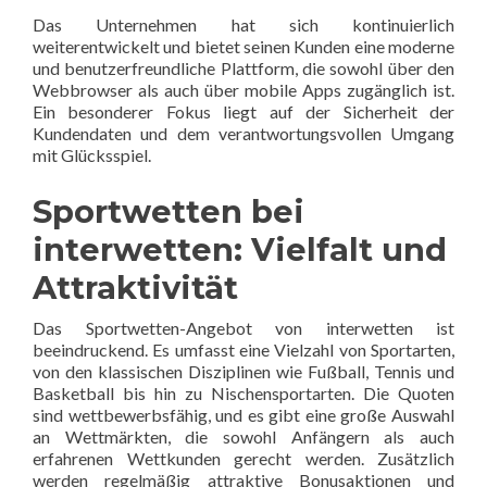
Das Unternehmen hat sich kontinuierlich
weiterentwickelt und bietet seinen Kunden eine moderne
und benutzerfreundliche Plattform, die sowohl über den
Webbrowser als auch über mobile Apps zugänglich ist.
Ein besonderer Fokus liegt auf der Sicherheit der
Kundendaten und dem verantwortungsvollen Umgang
mit Glücksspiel.
Sportwetten bei
interwetten: Vielfalt und
Attraktivität
Das Sportwetten-Angebot von interwetten ist
beeindruckend. Es umfasst eine Vielzahl von Sportarten,
von den klassischen Disziplinen wie Fußball, Tennis und
Basketball bis hin zu Nischensportarten. Die Quoten
sind wettbewerbsfähig, und es gibt eine große Auswahl
an Wettmärkten, die sowohl Anfängern als auch
erfahrenen Wettkunden gerecht werden. Zusätzlich
werden regelmäßig attraktive Bonusaktionen und