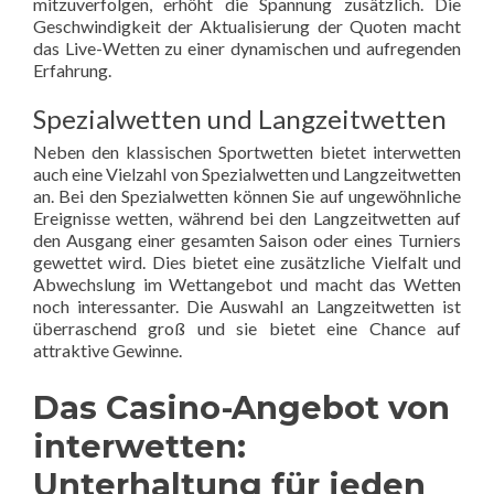
mitzuverfolgen, erhöht die Spannung zusätzlich. Die
Geschwindigkeit der Aktualisierung der Quoten macht
das Live-Wetten zu einer dynamischen und aufregenden
Erfahrung.
Spezialwetten und Langzeitwetten
Neben den klassischen Sportwetten bietet interwetten
auch eine Vielzahl von Spezialwetten und Langzeitwetten
an. Bei den Spezialwetten können Sie auf ungewöhnliche
Ereignisse wetten, während bei den Langzeitwetten auf
den Ausgang einer gesamten Saison oder eines Turniers
gewettet wird. Dies bietet eine zusätzliche Vielfalt und
Abwechslung im Wettangebot und macht das Wetten
noch interessanter. Die Auswahl an Langzeitwetten ist
überraschend groß und sie bietet eine Chance auf
attraktive Gewinne.
Das Casino-Angebot von
interwetten:
Unterhaltung für jeden