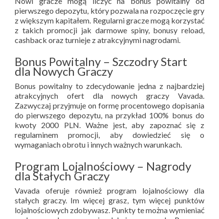
Nowi gracze mogą liczyć na bonus powitalny od
pierwszego depozytu, który pozwala na rozpoczęcie gry
z większym kapitałem. Regularni gracze mogą korzystać
z takich promocji jak darmowe spiny, bonusy reload,
cashback oraz turnieje z atrakcyjnymi nagrodami.
Bonus Powitalny – Szczodry Start
dla Nowych Graczy
Bonus powitalny to zdecydowanie jedna z najbardziej
atrakcyjnych ofert dla nowych graczy Vavada.
Zazwyczaj przyjmuje on formę procentowego dopisania
do pierwszego depozytu, na przykład 100% bonus do
kwoty 2000 PLN. Ważne jest, aby zapoznać się z
regulaminem promocji, aby dowiedzieć się o
wymaganiach obrotu i innych ważnych warunkach.
Program Lojalnościowy – Nagrody
dla Stałych Graczy
Vavada oferuje również program lojalnościowy dla
stałych graczy. Im więcej grasz, tym więcej punktów
lojalnościowych zdobywasz. Punkty te można wymieniać