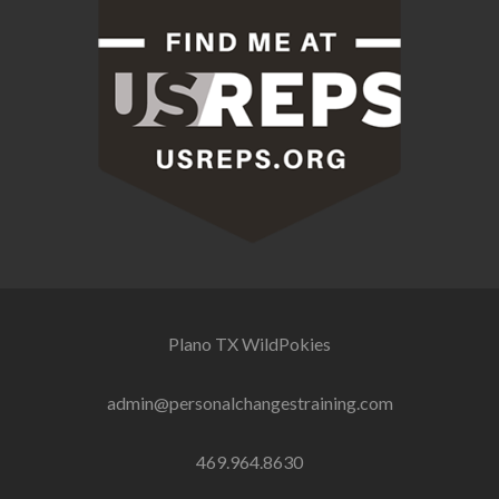
Plano TX
WildPokies
admin@personalchangestraining.com
469.964.8630