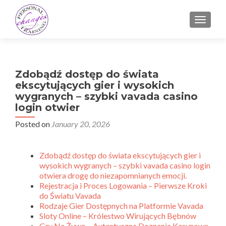
TOGGLE
Zdobądź dostęp do świata
ekscytujących gier i wysokich
wygranych – szybki vavada casino
login otwier
Posted on
January 20, 2026
Zdobądź dostęp do świata ekscytujących gier i
wysokich wygranych – szybki vavada casino login
otwiera drogę do niezapomnianych emocji.
Rejestracja i Proces Logowania – Pierwsze Kroki
do Światu Vavada
Rodzaje Gier Dostępnych na Platformie Vavada
Sloty Online – Królestwo Wirujących Bębnów
Gry Na Żywo – Autentyczne Doznania Kasynowe