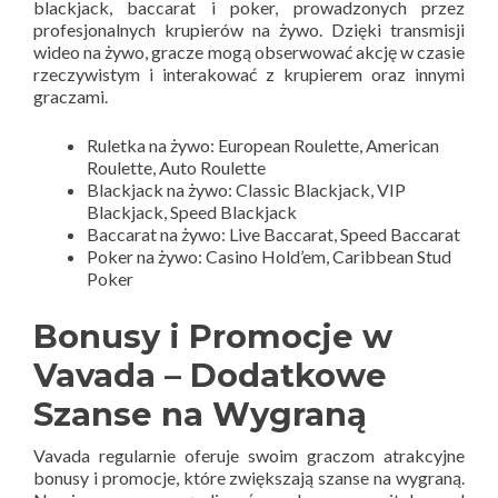
blackjack, baccarat i poker, prowadzonych przez
profesjonalnych krupierów na żywo. Dzięki transmisji
wideo na żywo, gracze mogą obserwować akcję w czasie
rzeczywistym i interakować z krupierem oraz innymi
graczami.
Ruletka na żywo: European Roulette, American
Roulette, Auto Roulette
Blackjack na żywo: Classic Blackjack, VIP
Blackjack, Speed Blackjack
Baccarat na żywo: Live Baccarat, Speed Baccarat
Poker na żywo: Casino Hold’em, Caribbean Stud
Poker
Bonusy i Promocje w
Vavada – Dodatkowe
Szanse na Wygraną
Vavada regularnie oferuje swoim graczom atrakcyjne
bonusy i promocje, które zwiększają szanse na wygraną.