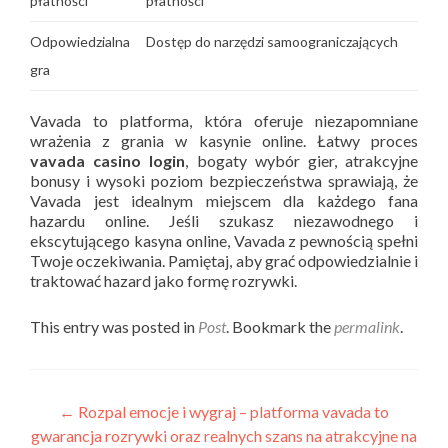
płatności
płatności
Odpowiedzialna
Dostęp do narzędzi samoograniczających
gra
Vavada to platforma, która oferuje niezapomniane
wrażenia z grania w kasynie online. Łatwy proces
vavada casino login
, bogaty wybór gier, atrakcyjne
bonusy i wysoki poziom bezpieczeństwa sprawiają, że
Vavada jest idealnym miejscem dla każdego fana
hazardu online. Jeśli szukasz niezawodnego i
ekscytującego kasyna online, Vavada z pewnością spełni
Twoje oczekiwania. Pamiętaj, aby grać odpowiedzialnie i
traktować hazard jako formę rozrywki.
This entry was posted in
Post
. Bookmark the
permalink
.
Post
←
Rozpal emocje i wygraj – platforma vavada to
gwarancja rozrywki oraz realnych szans na atrakcyjne na