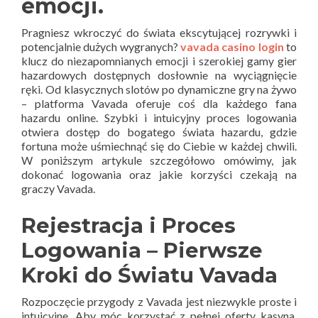
emocji.
Pragniesz wkroczyć do świata ekscytującej rozrywki i
potencjalnie dużych wygranych?
vavada casino login
to
klucz do niezapomnianych emocji i szerokiej gamy gier
hazardowych dostępnych dosłownie na wyciągnięcie
ręki. Od klasycznych slotów po dynamiczne gry na żywo
– platforma Vavada oferuje coś dla każdego fana
hazardu online. Szybki i intuicyjny proces logowania
otwiera dostęp do bogatego świata hazardu, gdzie
fortuna może uśmiechnąć się do Ciebie w każdej chwili.
W poniższym artykule szczegółowo omówimy, jak
dokonać logowania oraz jakie korzyści czekają na
graczy Vavada.
Rejestracja i Proces
Logowania – Pierwsze
Kroki do Światu Vavada
Rozpoczęcie przygody z Vavada jest niezwykle proste i
intuicyjne. Aby móc korzystać z pełnej oferty kasyna,