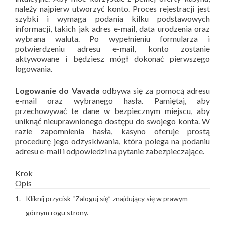
należy najpierw utworzyć konto. Proces rejestracji jest
szybki i wymaga podania kilku podstawowych
informacji, takich jak adres e-mail, data urodzenia oraz
wybrana waluta. Po wypełnieniu formularza i
potwierdzeniu adresu e-mail, konto zostanie
aktywowane i będziesz mógł dokonać pierwszego
logowania.
Logowanie do Vavada
odbywa się za pomocą adresu
e-mail oraz wybranego hasła. Pamiętaj, aby
przechowywać te dane w bezpiecznym miejscu, aby
uniknąć nieuprawnionego dostępu do swojego konta. W
razie zapomnienia hasła, kasyno oferuje prostą
procedurę jego odzyskiwania, która polega na podaniu
adresu e-mail i odpowiedzi na pytanie zabezpieczające.
Krok
Opis
1.
Kliknij przycisk “Zaloguj się” znajdujący się w prawym
górnym rogu strony.