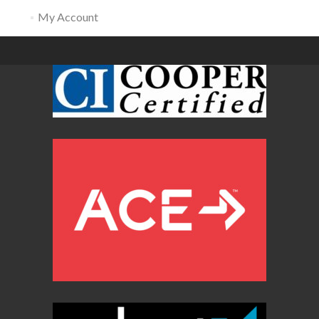
My Account