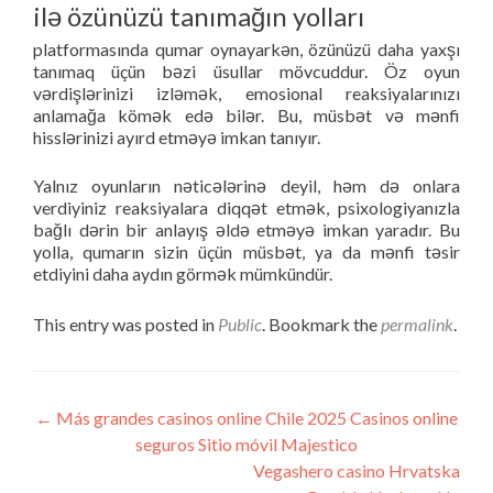
ilə özünüzü tanımağın yolları
platformasında qumar oynayarkən, özünüzü daha yaxşı
tanımaq üçün bəzi üsullar mövcuddur. Öz oyun
vərdişlərinizi izləmək, emosional reaksiyalarınızı
anlamağa kömək edə bilər. Bu, müsbət və mənfi
hisslərinizi ayırd etməyə imkan tanıyır.
Yalnız oyunların nəticələrinə deyil, həm də onlara
verdiyiniz reaksiyalara diqqət etmək, psixologiyanızla
bağlı dərin bir anlayış əldə etməyə imkan yaradır. Bu
yolla, qumarın sizin üçün müsbət, ya da mənfi təsir
etdiyini daha aydın görmək mümkündür.
This entry was posted in
Public
. Bookmark the
permalink
.
Post
←
Más grandes casinos online Chile 2025 Casinos online
seguros Sitio móvil Majestico
navigation
Vegashero casino Hrvatska