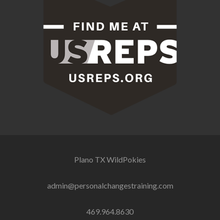
Plano TX
WildPokies
admin@personalchangestraining.com
469.964.8630