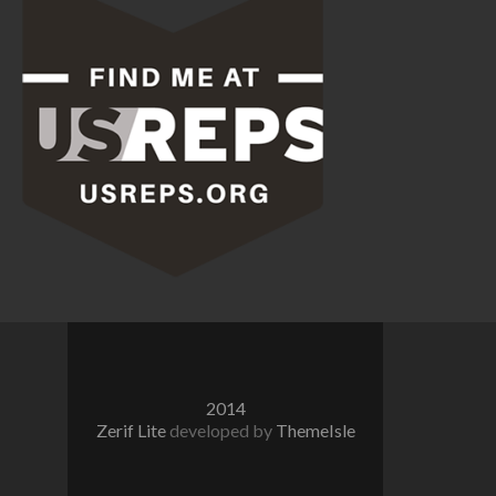
2014
Zerif Lite
developed by
ThemeIsle