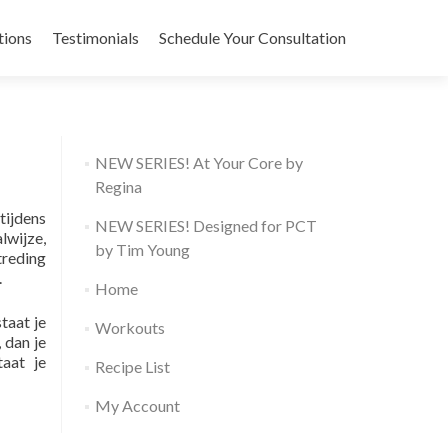
tions
Testimonials
Schedule Your Consultation
NEW SERIES! At Your Core by
Regina
tijdens
NEW SERIES! Designed for PCT
lwijze,
by Tim Young
treding
.
Home
taat je
Workouts
 dan je
taat je
Recipe List
My Account