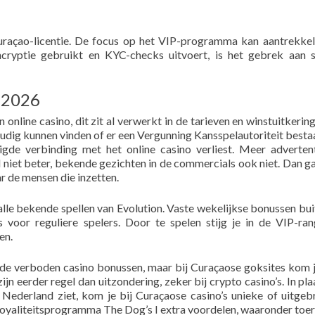
uraçao-licentie. De focus op het VIP-programma kan aantrekkeli
ncryptie gebruikt en KYC-checks uitvoert, is het gebrek aan 
 2026
online casino, dit zit al verwerkt in de tarieven en winstuitkering.
oudig kunnen vinden of er een Vergunning Kansspelautoriteit besta
igde verbinding met het online casino verliest. Meer adverten
 niet beter, bekende gezichten in de commercials ook niet. Dan ga
ar de mensen die inzetten.
 alle bekende spellen van Evolution. Vaste wekelijkse bonussen bui
 voor reguliere spelers. Door te spelen stijg je in de VIP-ra
en.
 de verboden casino bonussen, maar bij Curaçaose goksites kom 
n eerder regel dan uitzondering, zeker bij crypto casino’s. In pla
Nederland ziet, kom je bij Curaçaose casino’s unieke of uitgeb
 loyaliteitsprogramma The Dog’s I extra voordelen, waaronder toe