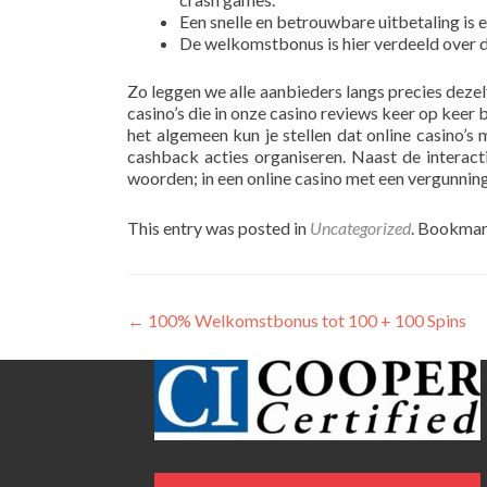
Een snelle en betrouwbare uitbetaling is e
De welkomstbonus is hier verdeeld over de
Zo leggen we alle aanbieders langs precies dezelfd
casino’s die in onze casino reviews keer op keer
het algemeen kun je stellen dat online casino’s
cashback acties organiseren. Naast de interact
woorden; in een online casino met een vergunning
This entry was posted in
Uncategorized
. Bookmar
Post
←
100% Welkomstbonus tot 100 + 100 Spins
navigation