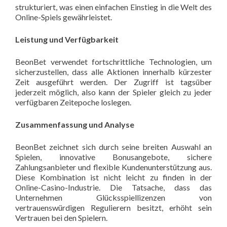
strukturiert, was einen einfachen Einstieg in die Welt des
Online-Spiels gewährleistet.
Leistung und Verfügbarkeit
BeonBet verwendet fortschrittliche Technologien, um
sicherzustellen, dass alle Aktionen innerhalb kürzester
Zeit ausgeführt werden. Der Zugriff ist tagsüber
jederzeit möglich, also kann der Spieler gleich zu jeder
verfügbaren Zeitepoche loslegen.
Zusammenfassung und Analyse
BeonBet zeichnet sich durch seine breiten Auswahl an
Spielen, innovative Bonusangebote, sichere
Zahlungsanbieter und flexible Kundenunterstützung aus.
Diese Kombination ist nicht leicht zu finden in der
Online-Casino-Industrie. Die Tatsache, dass das
Unternehmen Glücksspiellizenzen von
vertrauenswürdigen Regulierern besitzt, erhöht sein
Vertrauen bei den Spielern.