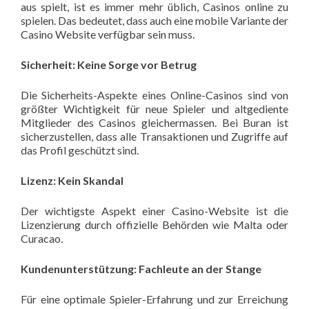
aus spielt, ist es immer mehr üblich, Casinos online zu
spielen. Das bedeutet, dass auch eine mobile Variante der
Casino Website verfügbar sein muss.
Sicherheit: Keine Sorge vor Betrug
Die Sicherheits-Aspekte eines Online-Casinos sind von
größter Wichtigkeit für neue Spieler und altgediente
Mitglieder des Casinos gleichermassen. Bei Buran ist
sicherzustellen, dass alle Transaktionen und Zugriffe auf
das Profil geschützt sind.
Lizenz: Kein Skandal
Der wichtigste Aspekt einer Casino-Website ist die
Lizenzierung durch offizielle Behörden wie Malta oder
Curacao.
Kundenunterstützung: Fachleute an der Stange
Für eine optimale Spieler-Erfahrung und zur Erreichung