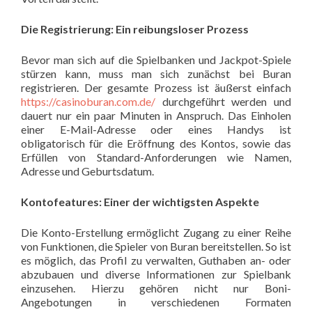
Die Registrierung: Ein reibungsloser Prozess
Bevor man sich auf die Spielbanken und Jackpot-Spiele
stürzen kann, muss man sich zunächst bei Buran
registrieren. Der gesamte Prozess ist äußerst einfach
https://casinoburan.com.de/
durchgeführt werden und
dauert nur ein paar Minuten in Anspruch. Das Einholen
einer E-Mail-Adresse oder eines Handys ist
obligatorisch für die Eröffnung des Kontos, sowie das
Erfüllen von Standard-Anforderungen wie Namen,
Adresse und Geburtsdatum.
Kontofeatures: Einer der wichtigsten Aspekte
Die Konto-Erstellung ermöglicht Zugang zu einer Reihe
von Funktionen, die Spieler von Buran bereitstellen. So ist
es möglich, das Profil zu verwalten, Guthaben an- oder
abzubauen und diverse Informationen zur Spielbank
einzusehen. Hierzu gehören nicht nur Boni-
Angebotungen in verschiedenen Formaten