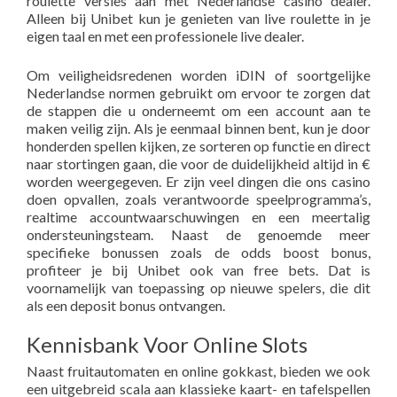
roulette versies aan met Nederlandse casino dealer.
Alleen bij Unibet kun je genieten van live roulette in je
eigen taal en met een professionele live dealer.
Om veiligheidsredenen worden iDIN of soortgelijke
Nederlandse normen gebruikt om ervoor te zorgen dat
de stappen die u onderneemt om een account aan te
maken veilig zijn. Als je eenmaal binnen bent, kun je door
honderden spellen kijken, ze sorteren op functie en direct
naar stortingen gaan, die voor de duidelijkheid altijd in €
worden weergegeven. Er zijn veel dingen die ons casino
doen opvallen, zoals verantwoorde speelprogramma’s,
realtime accountwaarschuwingen en een meertalig
ondersteuningsteam. Naast de genoemde meer
specifieke bonussen zoals de odds boost bonus,
profiteer je bij Unibet ook van free bets. Dat is
voornamelijk van toepassing op nieuwe spelers, die dit
als een deposit bonus ontvangen.
Kennisbank Voor Online Slots
Naast fruitautomaten en online gokkast, bieden we ook
een uitgebreid scala aan klassieke kaart- en tafelspellen