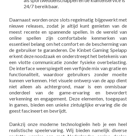
als sportweddenschappen en de klantenservice is
24/7 bereikbaar.
Daarnaast worden onze slots regelmatig bijgewerkt met
nieuwe releases, zodat je altijd kunt genieten van de
meest recente en spannende spellen. In de wereld van
online spellen zijn comfortabele kenmerken van
essentieel belang om het comfort en de bescherming van
de gebruiker te garanderen. De Kinbet Gaming Spelapp
erkent deze noodzaak en onderstreept het betekenis van
een vlotte communicatie zonder fysieke overbelasting.
De interface weerspiegelt een verfijnde mix van gratie en
functionaliteit, waardoor gebruikers zonder moeite
kunnen verkennen. Het visuele ontwerp van de app dient
niet alleen als achtergrond, maar is een onmisbaar
onderdeel van de game-ervaring en bevordert
verkenning en engagement. Deze elementen, toegepast
in games, bieden een unieke zintuiglijke ervaring die de
geest fascineert en bevrijdt.
Dankzij onze moderne technologieën heb je een heel
realistische speelervaring. Wij bieden namelijk diverse