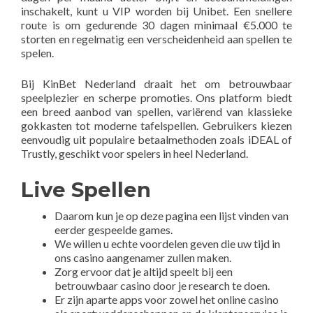
inschakelt, kunt u VIP worden bij Unibet. Een snellere
route is om gedurende 30 dagen minimaal €5.000 te
storten en regelmatig een verscheidenheid aan spellen te
spelen.
Bij KinBet Nederland draait het om betrouwbaar
speelplezier en scherpe promoties. Ons platform biedt
een breed aanbod van spellen, variërend van klassieke
gokkasten tot moderne tafelspellen. Gebruikers kiezen
eenvoudig uit populaire betaalmethoden zoals iDEAL of
Trustly, geschikt voor spelers in heel Nederland.
Live Spellen
Daarom kun je op deze pagina een lijst vinden van
eerder gespeelde games.
We willen u echte voordelen geven die uw tijd in
ons casino aangenamer zullen maken.
Zorg ervoor dat je altijd speelt bij een
betrouwbaar casino door je research te doen.
Er zijn aparte apps voor zowel het online casino