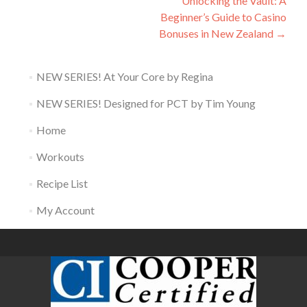
Unlocking the Vault: A
Beginner’s Guide to Casino
Bonuses in New Zealand
→
NEW SERIES! At Your Core by Regina
NEW SERIES! Designed for PCT by Tim Young
Home
Workouts
Recipe List
My Account