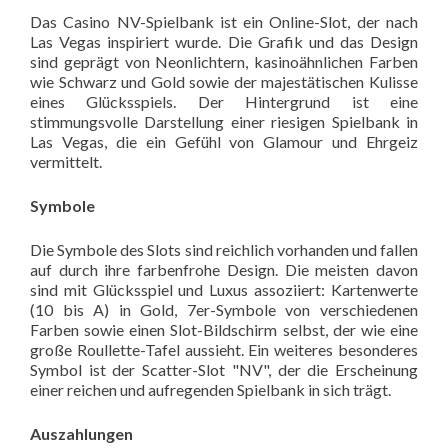
Das Casino NV-Spielbank ist ein Online-Slot, der nach
Las Vegas inspiriert wurde. Die Grafik und das Design
sind geprägt von Neonlichtern, kasinoähnlichen Farben
wie Schwarz und Gold sowie der majestätischen Kulisse
eines Glücksspiels. Der Hintergrund ist eine
stimmungsvolle Darstellung einer riesigen Spielbank in
Las Vegas, die ein Gefühl von Glamour und Ehrgeiz
vermittelt.
Symbole
Die Symbole des Slots sind reichlich vorhanden und fallen
auf durch ihre farbenfrohe Design. Die meisten davon
sind mit Glücksspiel und Luxus assoziiert: Kartenwerte
(10 bis A) in Gold, 7er-Symbole von verschiedenen
Farben sowie einen Slot-Bildschirm selbst, der wie eine
große Roullette-Tafel aussieht. Ein weiteres besonderes
Symbol ist der Scatter-Slot "NV", der die Erscheinung
einer reichen und aufregenden Spielbank in sich trägt.
Auszahlungen