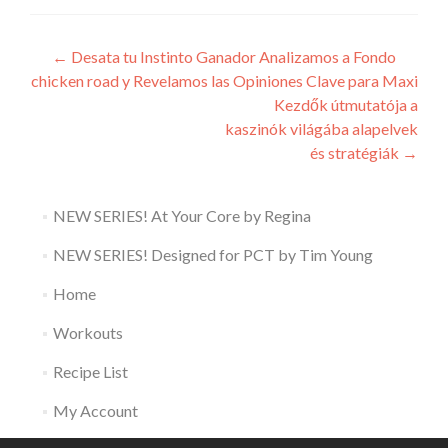
Post
←
Desata tu Instinto Ganador Analizamos a Fondo
chicken road y Revelamos las Opiniones Clave para Maxi
navigation
Kezdők útmutatója a
kaszinók világába alapelvek
és stratégiák
→
NEW SERIES! At Your Core by Regina
NEW SERIES! Designed for PCT by Tim Young
Home
Workouts
Recipe List
My Account