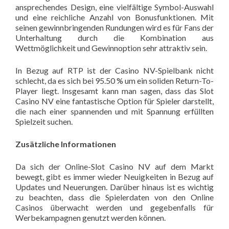
ansprechendes Design, eine vielfältige Symbol-Auswahl
und eine reichliche Anzahl von Bonusfunktionen. Mit
seinen gewinnbringenden Rundungen wird es für Fans der
Unterhaltung durch die Kombination aus
Wettmöglichkeit und Gewinnoption sehr attraktiv sein.
In Bezug auf RTP ist der Casino NV-Spielbank nicht
schlecht, da es sich bei 95.50 % um ein soliden Return-To-
Player liegt. Insgesamt kann man sagen, dass das Slot
Casino NV eine fantastische Option für Spieler darstellt,
die nach einer spannenden und mit Spannung erfüllten
Spielzeit suchen.
Zusätzliche Informationen
Da sich der Online-Slot Casino NV auf dem Markt
bewegt, gibt es immer wieder Neuigkeiten in Bezug auf
Updates und Neuerungen. Darüber hinaus ist es wichtig
zu beachten, dass die Spielerdaten von den Online
Casinos überwacht werden und gegebenfalls für
Werbekampagnen genutzt werden können.