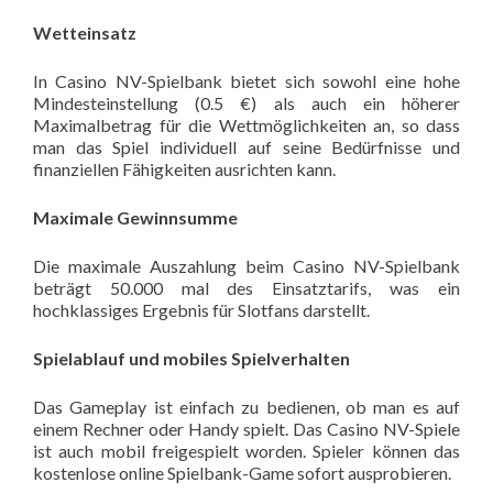
Wetteinsatz
In Casino NV-Spielbank bietet sich sowohl eine hohe
Mindesteinstellung (0.5 €) als auch ein höherer
Maximalbetrag für die Wettmöglichkeiten an, so dass
man das Spiel individuell auf seine Bedürfnisse und
finanziellen Fähigkeiten ausrichten kann.
Maximale Gewinnsumme
Die maximale Auszahlung beim Casino NV-Spielbank
beträgt 50.000 mal des Einsatztarifs, was ein
hochklassiges Ergebnis für Slotfans darstellt.
Spielablauf und mobiles Spielverhalten
Das Gameplay ist einfach zu bedienen, ob man es auf
einem Rechner oder Handy spielt. Das Casino NV-Spiele
ist auch mobil freigespielt worden. Spieler können das
kostenlose online Spielbank-Game sofort ausprobieren.