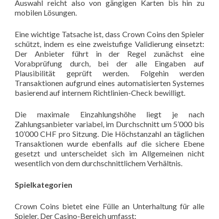
Auswahl reicht also von gängigen Karten bis hin zu
mobilen Lösungen.
Eine wichtige Tatsache ist, dass Crown Coins den Spieler
schützt, indem es eine zweistufige Validierung einsetzt:
Der Anbieter führt in der Regel zunächst eine
Vorabprüfung durch, bei der alle Eingaben auf
Plausibilität geprüft werden. Folgehin werden
Transaktionen aufgrund eines automatisierten Systemes
basierend auf internem Richtlinien-Check bewilligt.
Die maximale Einzahlungshöhe liegt je nach
Zahlungsanbieter variabel, im Durchschnitt um 5’000 bis
10’000 CHF pro Sitzung. Die Höchstanzahl an täglichen
Transaktionen wurde ebenfalls auf die sichere Ebene
gesetzt und unterscheidet sich im Allgemeinen nicht
wesentlich von dem durchschnittlichem Verhältnis.
Spielkategorien
Crown Coins bietet eine Fülle an Unterhaltung für alle
Spieler. Der Casino-Bereich umfasst: