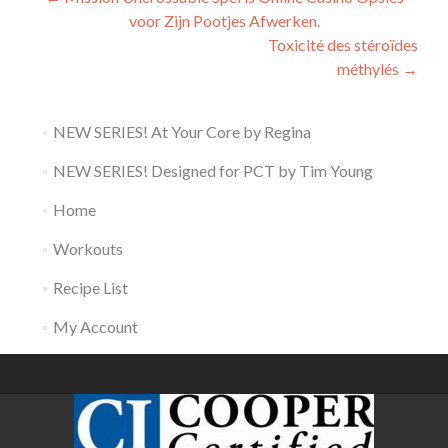
Post
voor Zijn Pootjes Afwerken.
navigation
Toxicité des stéroïdes
méthylés
→
NEW SERIES! At Your Core by Regina
NEW SERIES! Designed for PCT by Tim Young
Home
Workouts
Recipe List
My Account