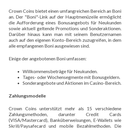
Crown Coins bietet einen umfangreichen Bereich an Boni
an. Der "Boni"-Link auf der Hauptmenüzeile ermöglicht
die Aufforderung eines Bonusangebots für Neukunden
sowie aktuell geltende Promotions und Sonderaktionen.
Darüber hinaus kann man mit seinem Benutzernamen
auch auf den eigenen Konto-Bereich zuzugreifen, in dem
alle empfangenen Boni ausgewiesen sind.
Einige der angebotenen Boni umfassen:
Willkommensbeträge für Neukunden.
Tages- oder Wochensegmente mit Bonusgeldern.
Sonderangebote und Aktionen im Casino-Bereich.
Zahlungsmodelle
Crown Coins unterstützt mehr als 15 verschiedene
Zahlungsmethoden, darunter Credit Cards
(VISA/Mastercard), Banküberweisungen, E-Wallets wie
Skrill/Paysafecard und mobile Bezahlmethoden. Die