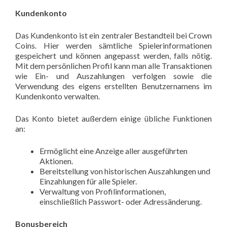
Kundenkonto
Das Kundenkonto ist ein zentraler Bestandteil bei Crown
Coins. Hier werden sämtliche Spielerinformationen
gespeichert und können angepasst werden, falls nötig.
Mit dem persönlichen Profil kann man alle Transaktionen
wie Ein- und Auszahlungen verfolgen sowie die
Verwendung des eigens erstellten Benutzernamens im
Kundenkonto verwalten.
Das Konto bietet außerdem einige übliche Funktionen
an:
Ermöglicht eine Anzeige aller ausgeführten
Aktionen.
Bereitstellung von historischen Auszahlungen und
Einzahlungen für alle Spieler.
Verwaltung von Profilinformationen,
einschließlich Passwort- oder Adressänderung.
Bonusbereich