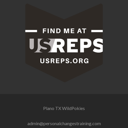
Plano TX
WildPokies
admin@personalchangestraining.com