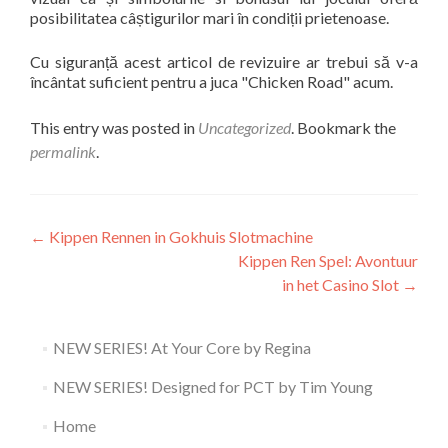
posibilitatea câștigurilor mari în condiții prietenoase.
Cu siguranță acest articol de revizuire ar trebui să v-a
încântat suficient pentru a juca "Chicken Road" acum.
This entry was posted in
Uncategorized
. Bookmark the
permalink
.
Post
←
Kippen Rennen in Gokhuis Slotmachine
Kippen Ren Spel: Avontuur
navigation
in het Casino Slot
→
NEW SERIES! At Your Core by Regina
NEW SERIES! Designed for PCT by Tim Young
Home