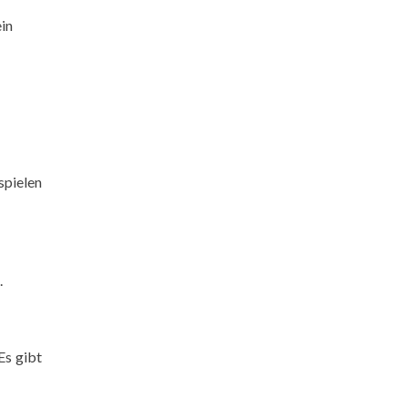
ein
spielen
.
Es gibt