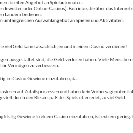
 einem breiten Angebot an Spielautomaten.
erdewetten oder Online-Casinos): Betriebe, die über das Internet 
n Ländern bedienen.
em umfangreichen Auswahlangebot an Spielen und Aktivitäten.
ie viel Geld kann tatsächlich jemand in einem Casino verdienen?
nigen ausgestaltet sind, die Geld verloren haben. Viele Menschen 
 ihr Vermögen zu verbessern.
istig im Casino Gewinne einzufahren, da:
 basieren auf Zufallsprozessen und haben kein Vorhersagepotential
gezielt durch den Riesenspaß des Spiels überredet, zu viel Geld
ngfristig Gewinne in einem Casino einzufahren, ist extrem gering. 