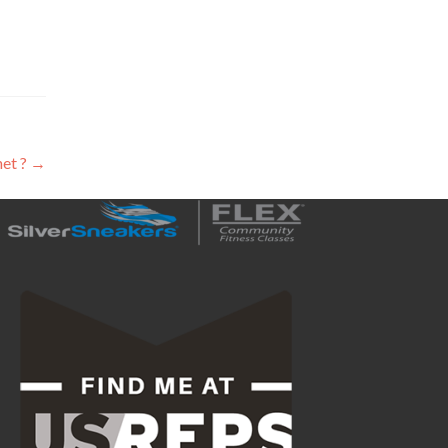
net ?
→