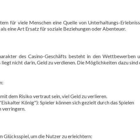
stem für viele Menschen eine Quelle von Unterhaltungs-Erlebnis
 als eine Art Ersatz für soziale Beziehungen oder Abenteuer.
harakter des Casino-Geschäfts besteht in den Wettbewerben 
 liegt nicht darin, Geld zu verdienen. Die Möglichkeiten dazu sind
n:
 mit dem Risiko vertraut sein, viel Geld zu verlieren.
"Eiskalter König"): Spieler können sich gezielt durch das Spielen
n verringern.
 Glücksspiel, um die Nutzer zu erleichtern: