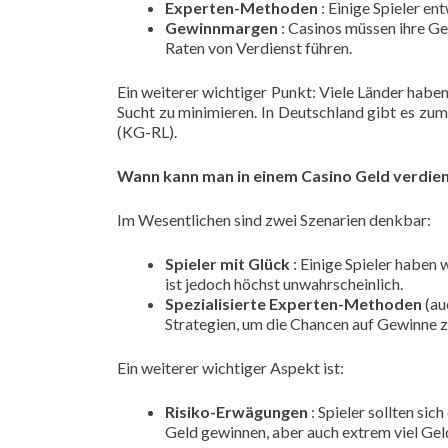
Experten-Methoden
: Einige Spieler e
Gewinnmargen
: Casinos müssen ihre G
Raten von Verdienst führen.
Ein weiterer wichtiger Punkt: Viele Länder hab
Sucht zu minimieren. In Deutschland gibt es zum
(KG-RL).
Wann kann man in einem Casino Geld verdie
Im Wesentlichen sind zwei Szenarien denkbar:
Spieler mit Glück
: Einige Spieler haben
ist jedoch höchst unwahrscheinlich.
Spezialisierte Experten-Methoden
(au
Strategien, um die Chancen auf Gewinne z
Ein weiterer wichtiger Aspekt ist:
Risiko-Erwägungen
: Spieler sollten si
Geld gewinnen, aber auch extrem viel Geld 