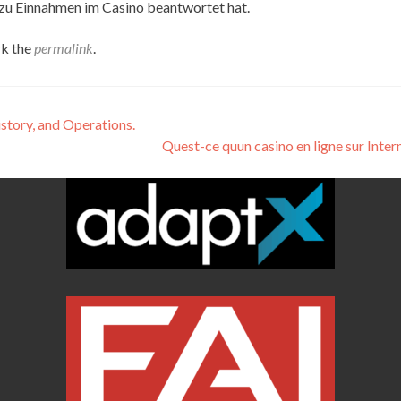
n zu Einnahmen im Casino beantwortet hat.
k the
permalink
.
istory, and Operations.
Quest-ce quun casino en ligne sur Inter