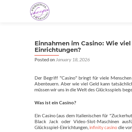
Einnahmen im Casino: Wie viel 
Einrichtungen?
Posted on
January 18, 2026
Der Begriff "Casino" bringt für viele Menschen
Abenteuern. Aber wie viel Geld kann tatsächli
müssen wir uns in die Welt des Glücksspiels beg
Was ist ein Casino?
Ein Casino (aus dem Italienischen für "Zuckerhu
Black Jack oder Video-Slot-Maschinen ausfü
Glücksspiel-Einrichtungen,
infinity casino
die vo