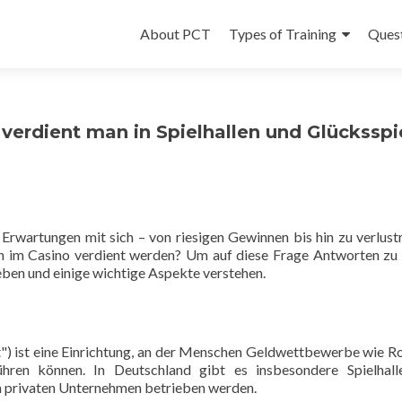
Skip
to
About PCT
Types of Training
Ques
content
verdient man in Spielhallen und Glücksspi
 Erwartungen mit sich – von riesigen Gewinnen bis hin zu verlust
ch im Casino verdient werden? Um auf diese Frage Antworten zu 
eben und einige wichtige Aspekte verstehen.
t") ist eine Einrichtung, an der Menschen Geldwettbewerbe wie Ro
hren können. In Deutschland gibt es insbesondere Spielhall
n privaten Unternehmen betrieben werden.