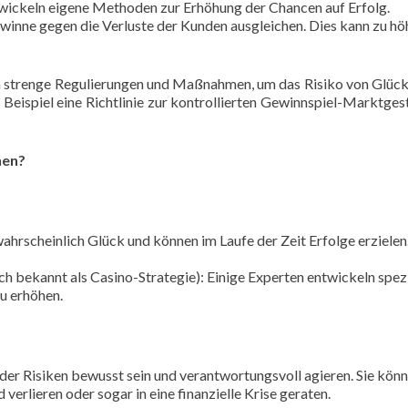
ntwickeln eigene Methoden zur Erhöhung der Chancen auf Erfolg.
ewinne gegen die Verluste der Kunden ausgleichen. Dies kann zu h
en strenge Regulierungen und Maßnahmen, um das Risiko von Glück
 Beispiel eine Richtlinie zur kontrollierten Gewinnspiel-Marktges
nen?
 wahrscheinlich Glück und können im Laufe der Zeit Erfolge erzielen
ch bekannt als Casino-Strategie): Einige Experten entwickeln spez
u erhöhen.
ch der Risiken bewusst sein und verantwortungsvoll agieren. Sie kön
verlieren oder sogar in eine finanzielle Krise geraten.