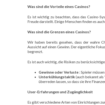
Was sind die Vorteile eines Casinos?
Es ist wichtig zu beachten, dass das Casino-Sy
Freude darstellt. Einige Menschen finden es auch
Was sind die Grenzen eines Casinos?
Wir haben bereits gesehen, dass der wahre C
Aussicht auf einen Gewinn. Der eigentliche Fokus
begrenzt.
Es ist auch wichtig, die Risiken zu berücksichtige
Gewinne oder Verluste
: Spieler müssen
Unterkühlungstaktik
(auch bekannt als 
überreden lassen, so dass sie ihre Finanze
User-Erfahrungen und Zugänglichkeit
Es gibt verschiedene Arten von Einrichtungen zum