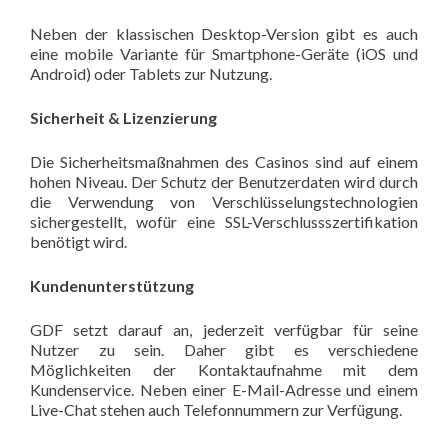
Neben der klassischen Desktop-Version gibt es auch
eine mobile Variante für Smartphone-Geräte (iOS und
Android) oder Tablets zur Nutzung.
Sicherheit & Lizenzierung
Die Sicherheitsmaßnahmen des Casinos sind auf einem
hohen Niveau. Der Schutz der Benutzerdaten wird durch
die Verwendung von Verschlüsselungstechnologien
sichergestellt, wofür eine SSL-Verschlussszertifikation
benötigt wird.
Kundenunterstützung
GDF setzt darauf an, jederzeit verfügbar für seine
Nutzer zu sein. Daher gibt es verschiedene
Möglichkeiten der Kontaktaufnahme mit dem
Kundenservice. Neben einer E-Mail-Adresse und einem
Live-Chat stehen auch Telefonnummern zur Verfügung.