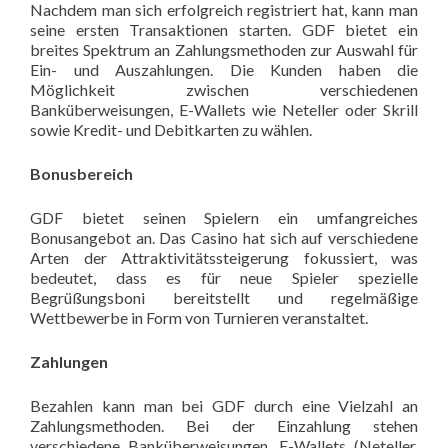
Nachdem man sich erfolgreich registriert hat, kann man
seine ersten Transaktionen starten. GDF bietet ein
breites Spektrum an Zahlungsmethoden zur Auswahl für
Ein- und Auszahlungen. Die Kunden haben die
Möglichkeit zwischen verschiedenen
Banküberweisungen, E-Wallets wie Neteller oder Skrill
sowie Kredit- und Debitkarten zu wählen.
Bonusbereich
GDF bietet seinen Spielern ein umfangreiches
Bonusangebot an. Das Casino hat sich auf verschiedene
Arten der Attraktivitätssteigerung fokussiert, was
bedeutet, dass es für neue Spieler spezielle
Begrüßungsboni bereitstellt und regelmäßige
Wettbewerbe in Form von Turnieren veranstaltet.
Zahlungen
Bezahlen kann man bei GDF durch eine Vielzahl an
Zahlungsmethoden. Bei der Einzahlung stehen
verschiedene Banküberweisungen, E-Wallets (Neteller,