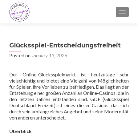
TOGGLE
Glücksspiel-Entscheidungsfreiheit
Posted on
January 13, 2026
Der Online-Glücksspielmarkt ist heutzutage sehr
vielschichtig und bietet eine Vielzahl von Möglichkeiten
für Spieler, ihre Vorlieben zu befriedigen. Das liegt an der
Entstehung einer großen Anzahl an Online-Casinos, die in
den letzten Jahren entstanden sind. GDF (Glücksspiel
Deutschland Freizeit) ist eines dieser Casinos, das sich
durch sein umfangreiches Angebot und seine Modernität
von anderen unterscheidet.
Überblick