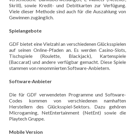
Skrill), sowie Kredit- und Debitkarten zur Verfügung.
Viele dieser Methode sind auch für die Auszahlung von
Gewinnen zugänglich.
Spielangebote
GDF bietet eine Vielzahl an verschiedenen Glücksspielen
auf seinen Online-Pfaden an. Es werden Casino-Slots,
Tischspiele (Roulette, Blackjack), Kartenspiele
(Baccarat) und andere verfügbar gemacht. Diese Spiele
stammen von renommierten Software-Anbietern.
Software-Anbieter
Die für GDF verwendeten Programme und Software-
Codes kommen von verschiedenen namhaften
Herstellern des Glücksspiel-Sektors. Dazu gehören
Microgaming, NetEntertainment (NetEnt) sowie die
Playtech Gruppe.
Mobile Version