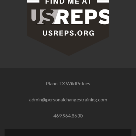
Plano TX
WildPokies
admin@personalchangestraining.com
469.964.8630