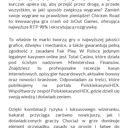
kurczak upiera się, aby przejść przez drogę, a przede
wszystkim, w jaki sposób zwiększa wygrane? Zamień
swoje wygrane na prawdziwe pieniądze! Chicken Road
to innowacyjna gra crash od InOut Games, oferująca
najwyższe RTP 98% i ekscytującą rozgrywkę.
To właśnie te marki tworzą gry o najwyższej jakości
grafice, dźwięku i mechanice, a także gwarantują pełną
zgodność z zasadami Fair Play. W Polsce jedynym
legalnym kasynem online jest Total Casino, które działa
pod ścisłym nadzorem Ministerstwa Finansów.
Znajdziesz tu profesjonalne recenzje kasyn
internetowych, opisy gier hazardowych, aktualne bonusy
oraz nowości branżowe. Odpowiadam za treści, które
publikujemy na portalu PolskiekasynoHEX.
Współtworzy zespół PolskiekasynoHEX, gdzie dzieli się
swoją wiedzą i doświadczeniem.
Dzięki kombinacji ryzyka i luksusowego wizerunku,
bakarat przyciąga zarówno nowicjuszy, jak i
doświadczonych graczy. Chociaż w grze dominuje
element przypadku, zasady są proste i łatwe do