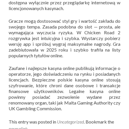
dostępna wyłącznie przez przeglądarkę internetową w
licencjonowanych kasynach.
Gracze mogą dostosować styl gry i wartość zakładu do
swojego tempa. Zasada podobna do slot — prosta, ale
wymagająca wyczucia ryzyka. W Chicken Road 2
rozgrywka jest intuicyjna i szybka. Wystarczy pobierz
wersję app i spróbuj wygraj maksymalne nagrody. Gra
zadebiutowała w 2025 roku i szybko trafiła na listy
popularnych tytułów online.
Zaufane i najlepsze kasyna online publikują informacje o
operatorze, jego doświadczeniu na rynku i posiadanych
licencjach. Bezpieczne polskie kasyna online stosują
szyfrowanie, które chroni dane osobowe i transakcje
finansowe użytkowników. Legalne kasyna online
powinny posiadać zezwolenie wydane przez
renomowany organ, taki jak Malta Gaming Authority czy
UK Gambling Commission.
This entry was posted in
Uncategorized
. Bookmark the
permalink
.