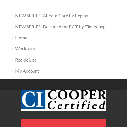
NEW SERIES! At Your Core by Regina
NEW SERIES! Designed for PCT by Tim Young
Home
Workouts
Recipe List
My Account