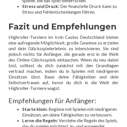
Spieler, die das Spiel beherrschen.
Stress und Druck:
Der finanzielle Druck kann zu
Stress und Fehlentscheidungen führen.
Fazit und Empfehlungen
Highroller-Turniere im Irvin Casino Deutschland bieten
eine aufregende Möglichkeit, große Gewinne zu erzielen
und dein Glücksspielerlebnis zu intensivieren. Sie sind
jedoch nichts für Anfänger, die gerade erst in die Welt
des Online-Glücksspiels eintauchen. Wenn du neu dabei
bist, solltest du dich zunächst mit den Grundlagen
vertraut machen, indem du in Spielen mit niedrigeren
Einsätzen übst. Baue deine Fähigkeiten und dein
Selbstvertrauen auf, bevor du dich in die Welt der
Highroller-Turniere wagst.
Empfehlungen für Anfänger:
Starte klein:
Beginne mit Spielen mit niedrigeren
Einsätzen, um deine Fähigkeiten zu verbessern.
Lerne die Regeln:
Verstehe die Regeln des Spiels,
das du spielen möchtest, in- und auswendig.