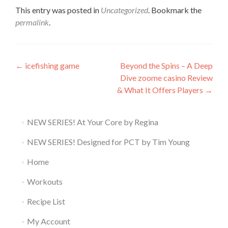
This entry was posted in
Uncategorized
. Bookmark the
permalink
.
Post
←
icefishing game
Beyond the Spins – A Deep
Dive zoome casino Review
navigation
& What It Offers Players
→
NEW SERIES! At Your Core by Regina
NEW SERIES! Designed for PCT by Tim Young
Home
Workouts
Recipe List
My Account