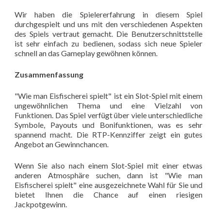
Wir haben die Spielererfahrung in diesem Spiel
durchgespielt und uns mit den verschiedenen Aspekten
des Spiels vertraut gemacht. Die Benutzerschnittstelle
ist sehr einfach zu bedienen, sodass sich neue Spieler
schnell an das Gameplay gewöhnen können.
Zusammenfassung
"Wie man Eisfischerei spielt" ist ein Slot-Spiel mit einem
ungewöhnlichen Thema und eine Vielzahl von
Funktionen. Das Spiel verfügt über viele unterschiedliche
Symbole, Payouts und Bonifunktionen, was es sehr
spannend macht. Die RTP-Kennziffer zeigt ein gutes
Angebot an Gewinnchancen.
Wenn Sie also nach einem Slot-Spiel mit einer etwas
anderen Atmosphäre suchen, dann ist "Wie man
Eisfischerei spielt" eine ausgezeichnete Wahl für Sie und
bietet Ihnen die Chance auf einen riesigen
Jackpotgewinn.