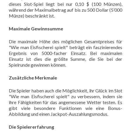
dieses Slot-Spiel liegt bei nur 0,10 $ (100 Münzen),
während der Maximalbetrag auf bis zu 500 Dollar (5’000
Münze) beschränkt ist.
Maximale Gewinnsumme
Die maximale Höhe des möglichen Gesamtpreises für
"Wie man Eisfischerei spielt" beträgt ein faszinierendes
Ergebnis von 5000-facher Einsatz. Bei maximalen
Einsatz ist dies die größte Summe, die Sie bei der
Spielrunde gewinnen können.
Zusätzliche Merkmale
Die Spieler haben auch die Möglichkeit, ihr Glück im Slot
"Wie man Eisfischerei spielt" zu verbessern, indem sie
ihre Fähigkeiten für das angemessene Wetter testen. Es
gibt viele besondere Funktionen wie eine Bonus-
Abbildung und einen Jackpot-Auszahlungsmodus.
Die Spielererfahrung