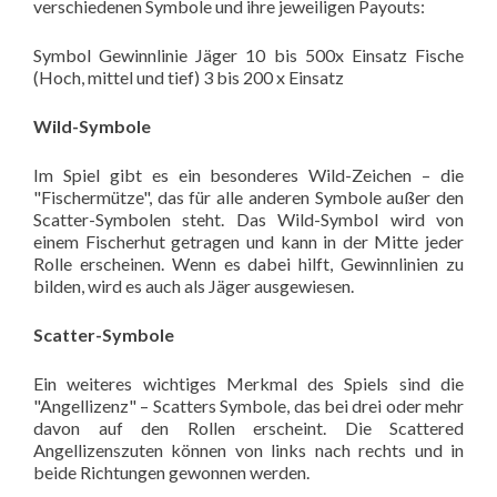
verschiedenen Symbole und ihre jeweiligen Payouts:
Symbol Gewinnlinie Jäger 10 bis 500x Einsatz Fische
(Hoch, mittel und tief) 3 bis 200 x Einsatz
Wild-Symbole
Im Spiel gibt es ein besonderes Wild-Zeichen – die
"Fischermütze", das für alle anderen Symbole außer den
Scatter-Symbolen steht. Das Wild-Symbol wird von
einem Fischerhut getragen und kann in der Mitte jeder
Rolle erscheinen. Wenn es dabei hilft, Gewinnlinien zu
bilden, wird es auch als Jäger ausgewiesen.
Scatter-Symbole
Ein weiteres wichtiges Merkmal des Spiels sind die
"Angellizenz" – Scatters Symbole, das bei drei oder mehr
davon auf den Rollen erscheint. Die Scattered
Angellizenszuten können von links nach rechts und in
beide Richtungen gewonnen werden.