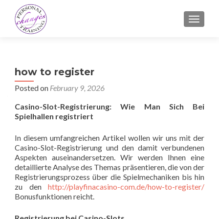
TOGGLE
how to register
Posted on
February 9, 2026
Casino-Slot-Registrierung: Wie Man Sich Bei
Spielhallen registriert
In diesem umfangreichen Artikel wollen wir uns mit der
Casino-Slot-Registrierung und den damit verbundenen
Aspekten auseinandersetzen. Wir werden Ihnen eine
detaillierte Analyse des Themas präsentieren, die von der
Registrierungsprozess über die Spielmechaniken bis hin
zu den
http://playfinacasino-com.de/how-to-register/
Bonusfunktionen reicht.
Registrierung bei Casino-Slots