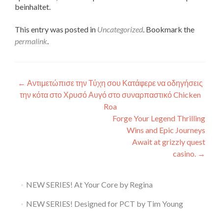
beinhaltet.
This entry was posted in
Uncategorized
. Bookmark the
permalink
.
Post
←
Αντιμετώπισε την Τύχη σου Κατάφερε να οδηγήσεις
την κότα στο Χρυσό Αυγό στο συναρπαστικό Chicken
navigation
Roa
Forge Your Legend Thrilling
Wins and Epic Journeys
Await at grizzly quest
casino.
→
NEW SERIES! At Your Core by Regina
NEW SERIES! Designed for PCT by Tim Young