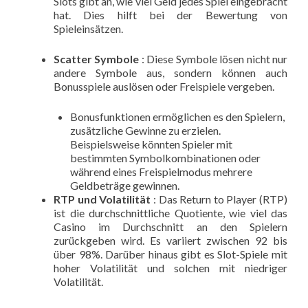
Slots gibt an, wie viel Geld jedes Spiel eingebracht
hat. Dies hilft bei der Bewertung von
Spieleinsätzen.
Scatter Symbole
: Diese Symbole lösen nicht nur
andere Symbole aus, sondern können auch
Bonusspiele auslösen oder Freispiele vergeben.
Bonusfunktionen ermöglichen es den Spielern,
zusätzliche Gewinne zu erzielen.
Beispielsweise könnten Spieler mit
bestimmten Symbolkombinationen oder
während eines Freispielmodus mehrere
Geldbeträge gewinnen.
RTP und Volatilität
: Das Return to Player (RTP)
ist die durchschnittliche Quotiente, wie viel das
Casino im Durchschnitt an den Spielern
zurückgeben wird. Es variiert zwischen 92 bis
über 98%. Darüber hinaus gibt es Slot-Spiele mit
hoher Volatilität und solchen mit niedriger
Volatilität.