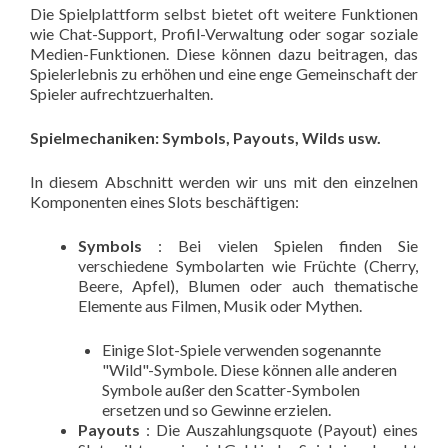
Die Spielplattform selbst bietet oft weitere Funktionen
wie Chat-Support, Profil-Verwaltung oder sogar soziale
Medien-Funktionen. Diese können dazu beitragen, das
Spielerlebnis zu erhöhen und eine enge Gemeinschaft der
Spieler aufrechtzuerhalten.
Spielmechaniken: Symbols, Payouts, Wilds usw.
In diesem Abschnitt werden wir uns mit den einzelnen
Komponenten eines Slots beschäftigen:
Symbols
: Bei vielen Spielen finden Sie
verschiedene Symbolarten wie Früchte (Cherry,
Beere, Apfel), Blumen oder auch thematische
Elemente aus Filmen, Musik oder Mythen.
Einige Slot-Spiele verwenden sogenannte
"Wild"-Symbole. Diese können alle anderen
Symbole außer den Scatter-Symbolen
ersetzen und so Gewinne erzielen.
Payouts
: Die Auszahlungsquote (Payout) eines