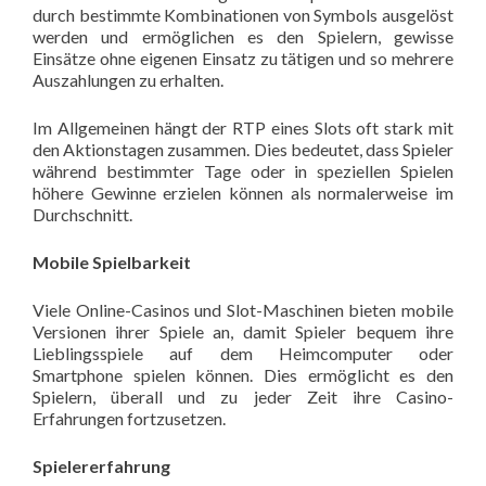
durch bestimmte Kombinationen von Symbols ausgelöst
werden und ermöglichen es den Spielern, gewisse
Einsätze ohne eigenen Einsatz zu tätigen und so mehrere
Auszahlungen zu erhalten.
Im Allgemeinen hängt der RTP eines Slots oft stark mit
den Aktionstagen zusammen. Dies bedeutet, dass Spieler
während bestimmter Tage oder in speziellen Spielen
höhere Gewinne erzielen können als normalerweise im
Durchschnitt.
Mobile Spielbarkeit
Viele Online-Casinos und Slot-Maschinen bieten mobile
Versionen ihrer Spiele an, damit Spieler bequem ihre
Lieblingsspiele auf dem Heimcomputer oder
Smartphone spielen können. Dies ermöglicht es den
Spielern, überall und zu jeder Zeit ihre Casino-
Erfahrungen fortzusetzen.
Spielererfahrung