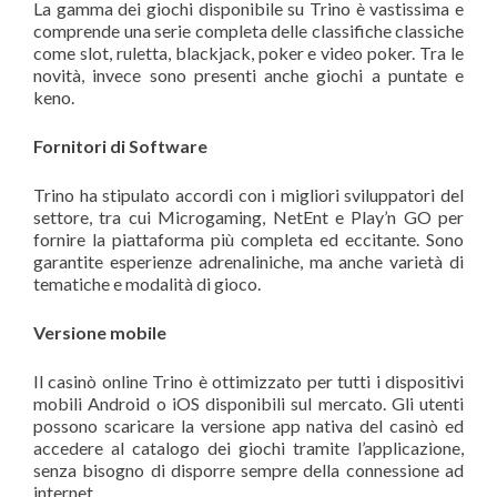
La gamma dei giochi disponibile su Trino è vastissima e
comprende una serie completa delle classifiche classiche
come slot, ruletta, blackjack, poker e video poker. Tra le
novità, invece sono presenti anche giochi a puntate e
keno.
Fornitori di Software
Trino ha stipulato accordi con i migliori sviluppatori del
settore, tra cui Microgaming, NetEnt e Play’n GO per
fornire la piattaforma più completa ed eccitante. Sono
garantite esperienze adrenaliniche, ma anche varietà di
tematiche e modalità di gioco.
Versione mobile
Il casinò online Trino è ottimizzato per tutti i dispositivi
mobili Android o iOS disponibili sul mercato. Gli utenti
possono scaricare la versione app nativa del casinò ed
accedere al catalogo dei giochi tramite l’applicazione,
senza bisogno di disporre sempre della connessione ad
internet.