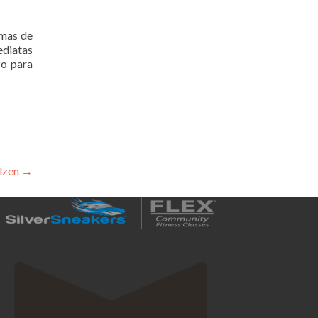
emas de
ediatas
zo para
alzen
→