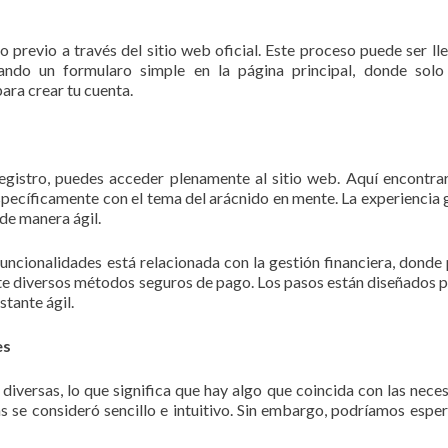
o previo a través del sitio web oficial. Este proceso puede ser ll
ando un formularo simple en la página principal, donde solo
ara crear tu cuenta.
gistro, puedes acceder plenamente al sitio web. Aquí encontra
specíficamente con el tema del arácnido en mente. La experiencia 
de manera ágil.
funcionalidades está relacionada con la gestión financiera, donde
te diversos métodos seguros de pago. Los pasos están diseñados p
stante ágil.
es
iversas, lo que significa que hay algo que coincida con las nece
s se consideró sencillo e intuitivo. Sin embargo, podríamos espe