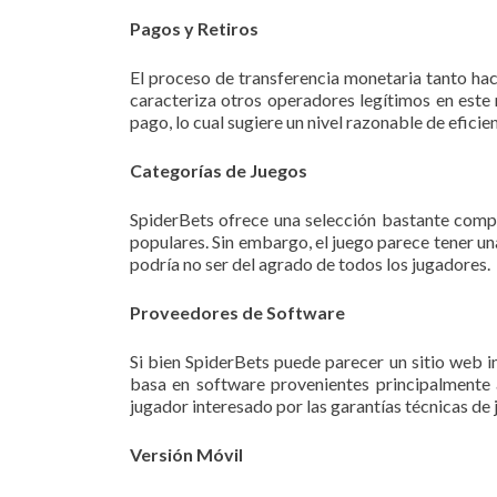
Pagos y Retiros
El proceso de transferencia monetaria tanto haci
caracteriza otros operadores legítimos en est
pago, lo cual sugiere un nivel razonable de eficie
Categorías de Juegos
SpiderBets ofrece una selección bastante comple
populares. Sin embargo, el juego parece tener un
podría no ser del agrado de todos los jugadores.
Proveedores de Software
Si bien SpiderBets puede parecer un sitio web in
basa en software provenientes principalmente 
jugador interesado por las garantías técnicas de 
Versión Móvil