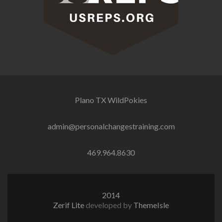
Plano TX
WildPokies
admin@personalchangestraining.com
469.964.8630
2014
Zerif Lite
developed by
ThemeIsle