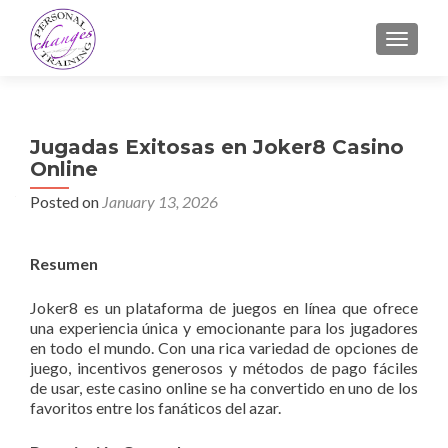
TOGGLE
Jugadas Exitosas en Joker8 Casino
Online
Posted on
January 13, 2026
Resumen
Joker8 es un plataforma de juegos en línea que ofrece
una experiencia única y emocionante para los jugadores
en todo el mundo. Con una rica variedad de opciones de
juego, incentivos generosos y métodos de pago fáciles
de usar, este casino online se ha convertido en uno de los
favoritos entre los fanáticos del azar.