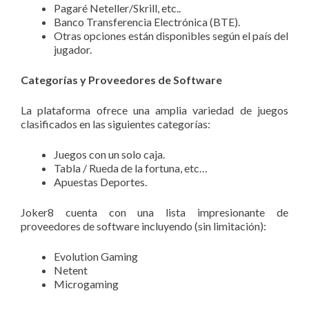
Pagaré Neteller/Skrill, etc..
Banco Transferencia Electrónica (BTE).
Otras opciones están disponibles según el país del
jugador.
Categorías y Proveedores de Software
La plataforma ofrece una amplia variedad de juegos
clasificados en las siguientes categorías:
Juegos con un solo caja.
Tabla / Rueda de la fortuna, etc…
Apuestas Deportes.
Joker8 cuenta con una lista impresionante de
proveedores de software incluyendo (sin limitación):
Evolution Gaming
Netent
Microgaming