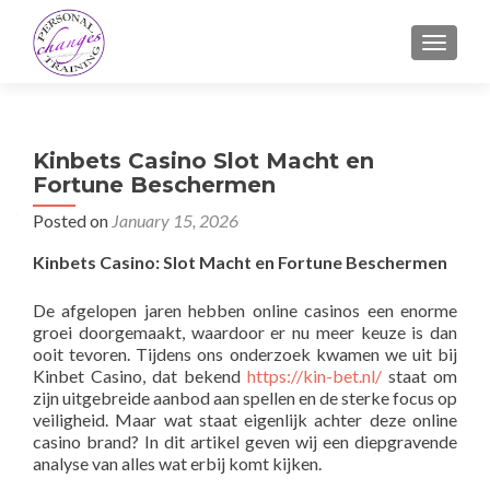
TOGGLE
Kinbets Casino Slot Macht en
Fortune Beschermen
Posted on
January 15, 2026
Kinbets Casino: Slot Macht en Fortune Beschermen
De afgelopen jaren hebben online casinos een enorme
groei doorgemaakt, waardoor er nu meer keuze is dan
ooit tevoren. Tijdens ons onderzoek kwamen we uit bij
Kinbet Casino, dat bekend
https://kin-bet.nl/
staat om
zijn uitgebreide aanbod aan spellen en de sterke focus op
veiligheid. Maar wat staat eigenlijk achter deze online
casino brand? In dit artikel geven wij een diepgravende
analyse van alles wat erbij komt kijken.