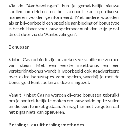
Via de "Aanbevelingen" kun je gemakkelijk nieuwe
spellen ontdekken en het account kan op diverse
manieren worden geïnformeerd. Met andere woorden,
als er bijvoorbeeld een speciale aanbieding of bonustype
is beschikbaar voor jouw spelersaccount, dan krijg je dat
direct door via de "Aanbevelingen".
Bonussen
Kinbet Casino biedt zijn bezoekers verschillende vormen
van steun. Met een eerste inzetbonus en een
versterkingbonus wordt bijvoorbeeld ook geadverteerd
over extra bonustypes voor spelers, waarbij je met de
bonus geld kunt spelen als deze is ingezet.
Vanuit Kinbet Casino worden diverse bonussen gebruikt
om je aantrekkelijk te maken om jouw saldo op te vullen
en die eerste inzet gedaan. Je mag hier niet vergeten dat
het bijna niets kan opleveren.
Betalings- en uitbetalingsmethodes