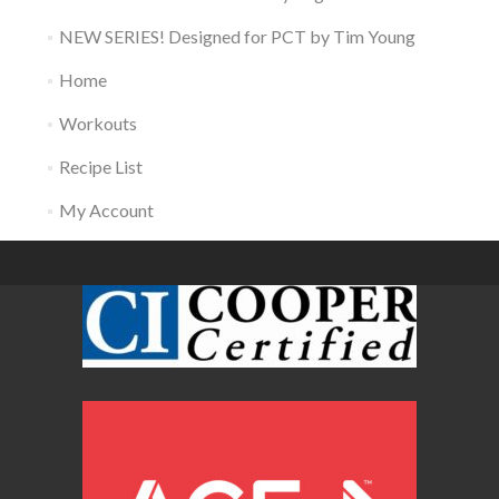
NEW SERIES! Designed for PCT by Tim Young
Home
Workouts
Recipe List
My Account