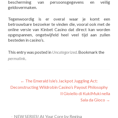
bescherming van persoonsgegevens en veilig
geldovermaken.
Tegenwoordig is er overal waar je komt een
betrouwbare bezoeker te vinden die, vooral ook met de
online versie van Kinbet Casino dat direct kan worden
opgespannen, ongetwijfeld heel veel tijd aan zullen
besteden in casino’s.
This entry was posted in
Uncategorized
. Bookmark the
permalink
.
Post
←
The Emerald Isle’s Jackpot Juggling Act:
Deconstructing Wildrobin Casino’s Payout Philosophy
navigation
Il Gioiello di KukiMuki nella
Sala da Gioco
→
NEW SERIES! At Your Core by Regina