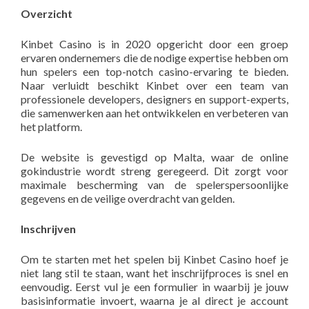
Overzicht
Kinbet Casino is in 2020 opgericht door een groep
ervaren ondernemers die de nodige expertise hebben om
hun spelers een top-notch casino-ervaring te bieden.
Naar verluidt beschikt Kinbet over een team van
professionele developers, designers en support-experts,
die samenwerken aan het ontwikkelen en verbeteren van
het platform.
De website is gevestigd op Malta, waar de online
gokindustrie wordt streng geregeerd. Dit zorgt voor
maximale bescherming van de spelerspersoonlijke
gegevens en de veilige overdracht van gelden.
Inschrijven
Om te starten met het spelen bij Kinbet Casino hoef je
niet lang stil te staan, want het inschrijfproces is snel en
eenvoudig. Eerst vul je een formulier in waarbij je jouw
basisinformatie invoert, waarna je al direct je account