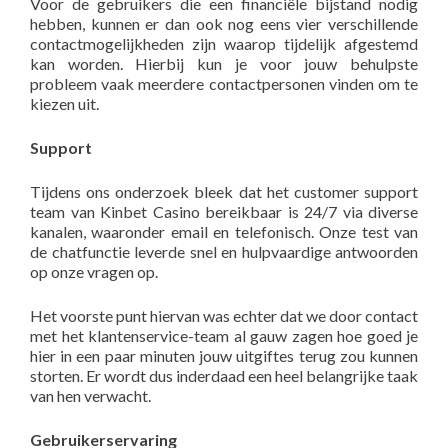
Voor de gebruikers die een financiële bijstand nodig
hebben, kunnen er dan ook nog eens vier verschillende
contactmogelijkheden zijn waarop tijdelijk afgestemd
kan worden. Hierbij kun je voor jouw behulpste
probleem vaak meerdere contactpersonen vinden om te
kiezen uit.
Support
Tijdens ons onderzoek bleek dat het customer support
team van Kinbet Casino bereikbaar is 24/7 via diverse
kanalen, waaronder email en telefonisch. Onze test van
de chatfunctie leverde snel en hulpvaardige antwoorden
op onze vragen op.
Het voorste punt hiervan was echter dat we door contact
met het klantenservice-team al gauw zagen hoe goed je
hier in een paar minuten jouw uitgiftes terug zou kunnen
storten. Er wordt dus inderdaad een heel belangrijke taak
van hen verwacht.
Gebruikerservaring