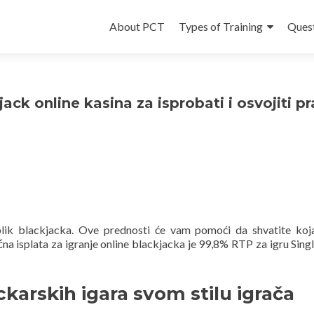
Skip
to
About PCT
Types of Training
Ques
content
jack online kasina za isprobati i osvojiti pr
oblik blackjacka. Ove prednosti će vam pomoći da shvatite koj
a isplata za igranje online blackjacka je 99,8% RTP za igru ​​​​Sing
ckarskih igara svom stilu igrača