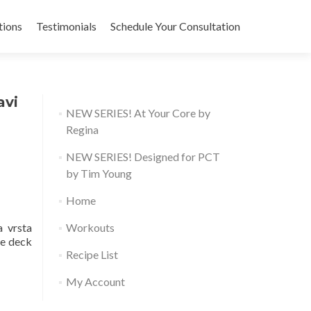
tions
Testimonials
Schedule Your Consultation
avi
NEW SERIES! At Your Core by
Regina
NEW SERIES! Designed for PCT
by Tim Young
Home
a vrsta
Workouts
le deck
Recipe List
My Account