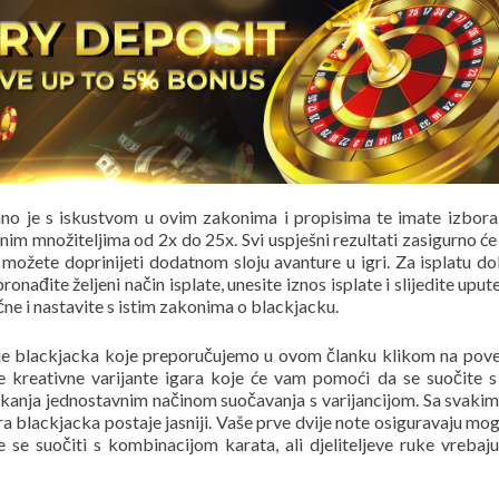
o je s iskustvom u ovim zakonima i propisima te imate izbora
m množiteljima od 2x do 25x. Svi uspješni rezultati zasigurno će 
možete doprinijeti dodatnom sloju avanture u igri. Za isplatu do
pronađite željeni način isplate, unesite iznos isplate i slijedite uput
čne i nastavite s istim zakonima o blackjacku.
je blackjacka koje preporučujemo u ovom članku klikom na pove
te kreativne varijante igara koje će vam pomoći da se suočite 
kanja jednostavnim načinom suočavanja s varijancijom. Sa svaki
a blackjacka postaje jasniji. Vaše prve dvije note osiguravaju mo
se suočiti s kombinacijom karata, ali djeliteljeve ruke vrebaju,