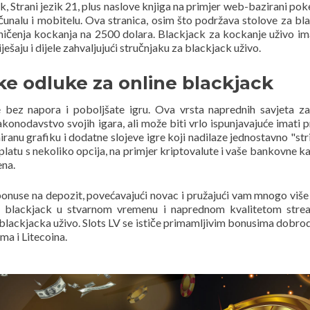
ck, Strani jezik 21, plus naslove knjiga na primjer web-bazirani pok
čunalu i mobitelu. Ova stranica, osim što podržava stolove za bl
aničenja kockanja na 2500 dolara. Blackjack za kockanje uživo im
ješaju i dijele zahvaljujući stručnjaku za blackjack uživo.
ske odluke za online blackjack
bez napora i poboljšate igru. Ova vrsta naprednih savjeta za
konodavstvo svojih igara, ali može biti vrlo ispunjavajuće imati 
miranu grafiku i dodatne slojeve igre koji nadilaze jednostavno "str
latu s nekoliko opcija, na primjer kriptovalute i vaše bankovne kar
na.
bonuse na depozit, povećavajući novac i pružajući vam mnogo više 
za blackjack u stvarnom vremenu i naprednom kvalitetom stre
e blackjacka uživo. Slots LV se ističe primamljivim bonusima dobrod
ma i Litecoina.