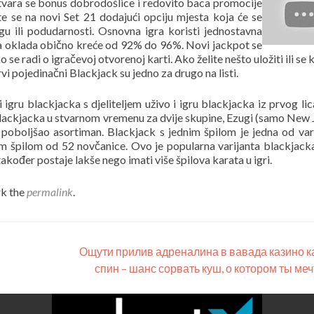
otvara se bonus dobrodošlice i redovito baca promocije
te se na novi Set 21 dodajući opciju mjesta koja će se
gu ili podudarnosti. Osnovna igra koristi jednostavna
 oklada obično kreće od 92% do 96%. Novi jackpot se
e radi o igračevoj otvorenoj karti. Ako želite nešto uložiti ili se k
i pojedinačni Blackjack su jedno za drugo na listi.
gru ​​blackjacka s djeliteljem uživo i igru ​​blackjacka iz prvog li
ackjacka u stvarnom vremenu za dvije skupine, Ezugi (samo New 
oboljšao asortiman. Blackjack s jednim špilom je jedna od vari
dnim špilom od 52 novčanice. Ovo je popularna varijanta blackjacka,
akođer postaje lakše nego imati više špilova karata u igri.
k the
permalink
.
Ощути прилив адреналина в вавада казино 
спин – шанс сорвать куш, о котором ты меч