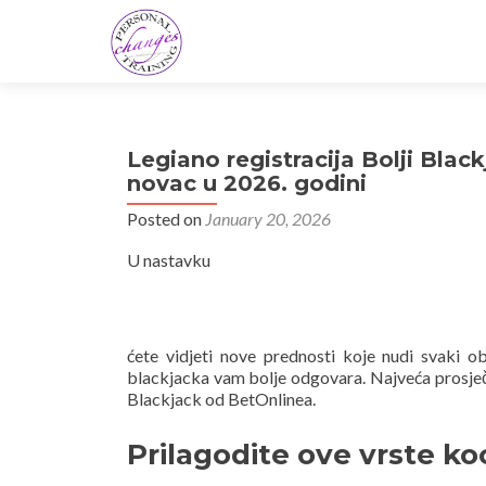
Legiano registracija Bolji Black
novac u 2026. godini
Posted on
January 20, 2026
U nastavku
ćete vidjeti nove prednosti koje nudi svaki 
blackjacka vam bolje odgovara.
Najveća prosječn
Blackjack od BetOnlinea.
Prilagodite ove vrste ko