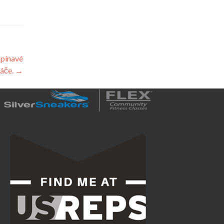
apínavé
ráče.
→