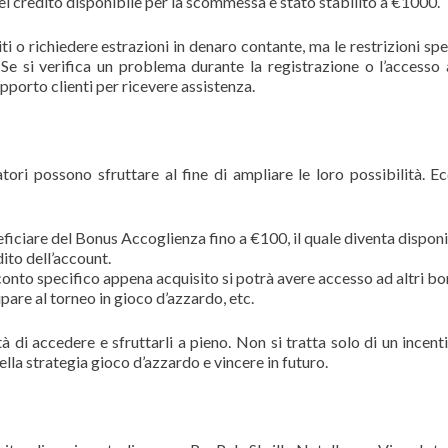
del credito disponibile per la scommessa è stato stabilito a €1000.
ti o richiedere estrazioni in denaro contante, ma le restrizioni spe
Se si verifica un problema durante la registrazione o l’accesso a
upporto clienti per ricevere assistenza.
tori possono sfruttare al fine di ampliare le loro possibilità. E
ficiare del Bonus Accoglienza fino a €100, il quale diventa disponi
ito dell’account.
 sconto specifico appena acquisito si potrà avere accesso ad altri b
ipare al torneo in gioco d’azzardo, etc.
ità di accedere e sfruttarli a pieno. Non si tratta solo di un incen
lla strategia gioco d’azzardo e vincere in futuro.