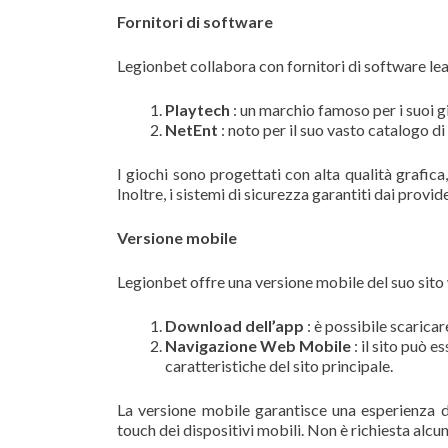
Fornitori di software
Legionbet collabora con fornitori di software lea
Playtech
: un marchio famoso per i suoi g
NetEnt
: noto per il suo vasto catalogo di
I giochi sono progettati con alta qualità grafic
Inoltre, i sistemi di sicurezza garantiti dai provid
Versione mobile
Legionbet offre una versione mobile del suo sito 
Download dell’app
: è possibile scaricar
Navigazione Web Mobile
: il sito può 
caratteristiche del sito principale.
La versione mobile garantisce una esperienza d
touch dei dispositivi mobili. Non è richiesta alcu