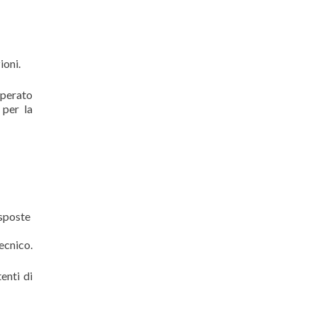
ioni.
operato
 per la
isposte
ecnico.
enti di