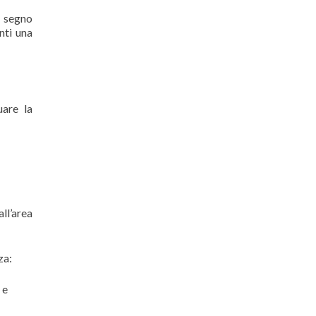
n segno
nti una
uare la
ll’area
za:
 e