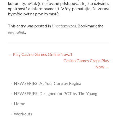
kulturisty, avšak je nezbytné přistupovat k jeho užívání s
opatrností a informovaností. Vždy pamatujte, že zdraví
by mělo být na prvním místě.
This entry was posted in
Uncategorized
. Bookmark the
permalink
.
Post
←
Play Casino Games Online Now.1
Casino Games Craps Play
navigation
Now
→
NEW SERIES! At Your Core by Regina
NEW SERIES! Designed for PCT by Tim Young
Home
Workouts