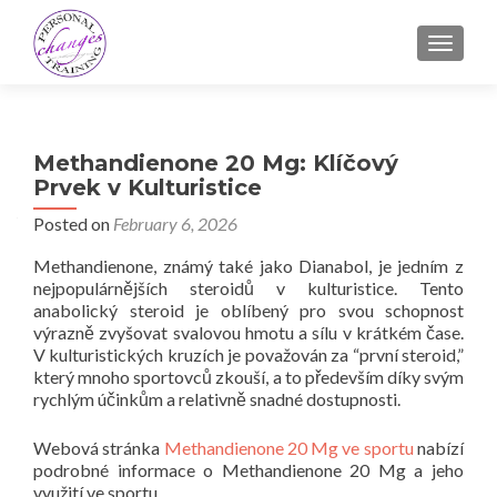
TOGGLE
Methandienone 20 Mg: Klíčový
Prvek v Kulturistice
Posted on
February 6, 2026
Methandienone, známý také jako Dianabol, je jedním z
nejpopulárnějších steroidů v kulturistice. Tento
anabolický steroid je oblíbený pro svou schopnost
výrazně zvyšovat svalovou hmotu a sílu v krátkém čase.
V kulturistických kruzích je považován za “první steroid,”
který mnoho sportovců zkouší, a to především díky svým
rychlým účinkům a relativně snadné dostupnosti.
Webová stránka
Methandienone 20 Mg ve sportu
nabízí
podrobné informace o Methandienone 20 Mg a jeho
využití ve sportu.